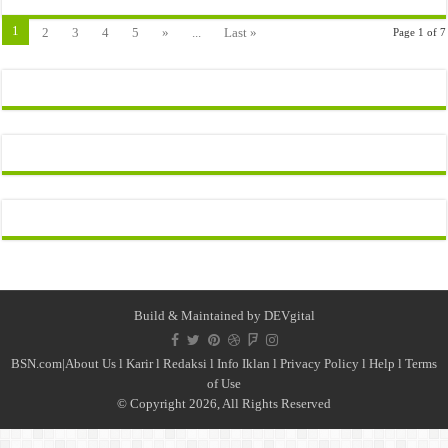
1
2
3
4
5
»
...
Last »
Page 1 of 7
Build & Maintained by
DEVgital
BSN.com|
About Us
l
Karir
l
Redaksi l
Info Iklan
l
Privacy Policy
l
Help
l
Terms
of Use
© Copyright 2026, All Rights Reserved