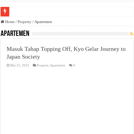
Anda butuh promosi usaha? Kontak ke Email redaksi@bisnisnasional.com
Home
/
Property
/
Apartemen
Dibutuhkan Wartawan. Lamaran di-email ke redaksi@bisnisnasional.com
Apartemen
Dibutuhkan Marketing. Lamaran di-email ke redaksi@bisnisnasional.com
Masuk Tahap Topping Off, Kyo Gelar Journey to
Japan Society
Mei 25, 2023
Property
,
Apartemen
0