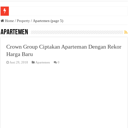
Anda butuh promosi usaha? Kontak ke Email redaksi@bisnisnasional.com
Home
/
Property
/
Apartemen (page 5)
Dibutuhkan Wartawan. Lamaran di-email ke redaksi@bisnisnasional.com
Apartemen
Dibutuhkan Marketing. Lamaran di-email ke redaksi@bisnisnasional.com
Crown Group Ciptakan Aparteman Dengan Rekor
Harga Baru
Juni 29, 2018
Apartemen
0