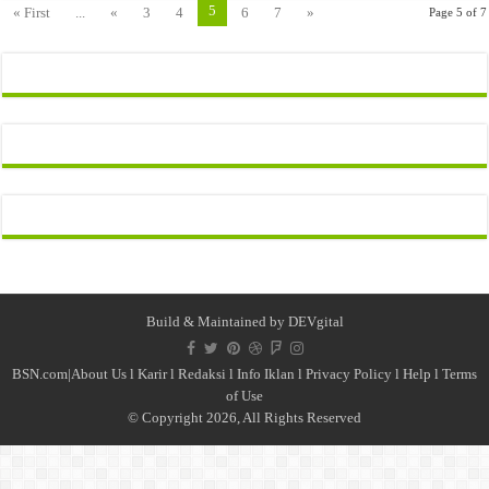
5
« First
...
«
3
4
6
7
»
Page 5 of 7
Build & Maintained by
DEVgital
BSN.com|
About Us
l
Karir
l
Redaksi l
Info Iklan
l
Privacy Policy
l
Help
l
Terms
of Use
© Copyright 2026, All Rights Reserved