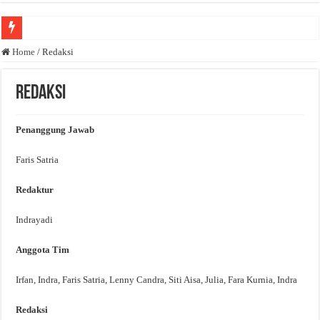
Anda butuh promosi usaha? Kontak ke Email redaksi@bisnisnasional.com
Home
/
Redaksi
Dibutuhkan Wartawan. Lamaran di-email ke redaksi@bisnisnasional.com
Redaksi
Dibutuhkan Marketing. Lamaran di-email ke redaksi@bisnisnasional.com
Penanggung Jawab
Faris Satria
Redaktur
Indrayadi
Anggota
Tim
Irfan, Indra, Faris Satria, Lenny Candra, Siti Aisa, Julia, Fara Kurnia, Indra
Redaksi