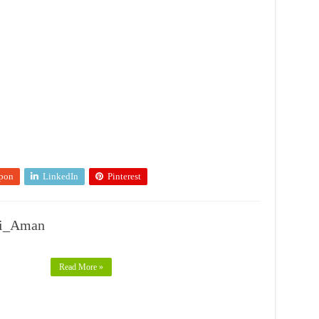
pon
LinkedIn
Pinterest
ri_Aman
Read More »