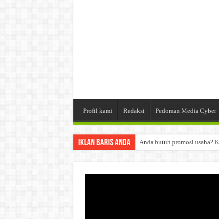
Profil kami
Redaksi
Pedoman Media Cyber
Iklan Baris Anda
Anda butuh promosi usaha? K
Dibutuhkan Wartawan. Lamara
Dibutuhkan Marketing. Lamar