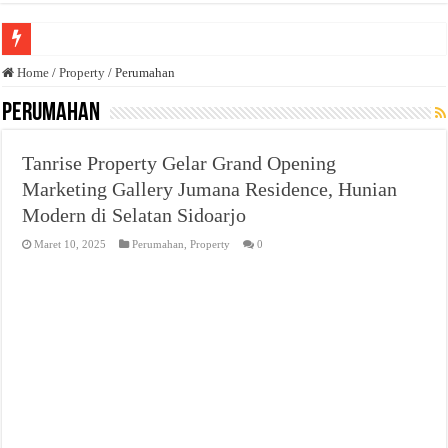
Anda butuh promosi usaha? Kontak ke Email redaksi@bisnisnasional.com
Home
/
Property
/
Perumahan
Dibutuhkan Wartawan. Lamaran di-email ke redaksi@bisnisnasional.com
Perumahan
Dibutuhkan Marketing. Lamaran di-email ke redaksi@bisnisnasional.com
Tanrise Property Gelar Grand Opening
Marketing Gallery Jumana Residence, Hunian
Modern di Selatan Sidoarjo
Maret 10, 2025
Perumahan
,
Property
0