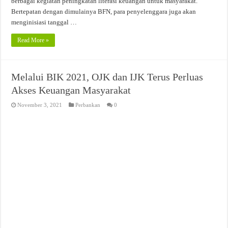
berbagai kegiatan peningkatan literasi keuangan untuk masyarakat.
Bertepatan dengan dimulainya BFN, para penyelenggara juga akan
menginisiasi tanggal …
Read More »
Melalui BIK 2021, OJK dan IJK Terus Perluas
Akses Keuangan Masyarakat
November 3, 2021
Perbankan
0