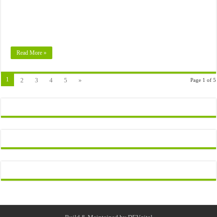
Read More »
1
2
3
4
5
»
Page 1 of 5