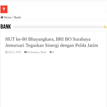
Anda butuh promosi usaha? Kontak ke Email redaksi@bisnisnasional.com
Home
/
Bank
Dibutuhkan Wartawan. Lamaran di-email ke redaksi@bisnisnasional.com
Bank
Dibutuhkan Marketing. Lamaran di-email ke redaksi@bisnisnasional.com
HUT ke-80 Bhayangkara, BRI BO Surabaya
Jemursari Tegaskan Sinergi dengan Polda Jatim
Juli 3, 2026
Perbankan
,
Bank
0