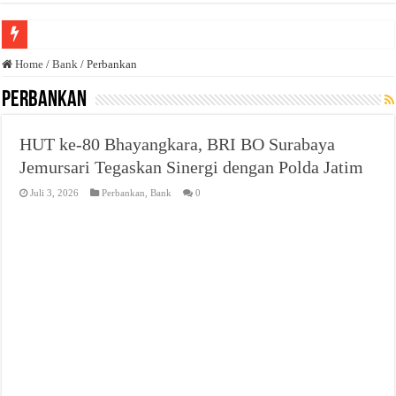
Anda butuh promosi usaha? Kontak ke Email redaksi@bisnisnasional.com
Home
/
Bank
/
Perbankan
Dibutuhkan Wartawan. Lamaran di-email ke redaksi@bisnisnasional.com
Perbankan
Dibutuhkan Marketing. Lamaran di-email ke redaksi@bisnisnasional.com
HUT ke-80 Bhayangkara, BRI BO Surabaya
Jemursari Tegaskan Sinergi dengan Polda Jatim
Juli 3, 2026
Perbankan
,
Bank
0