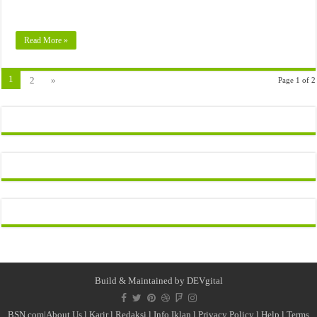
Read More »
1
2
»
Page 1 of 2
Build & Maintained by
DEVgital
BSN.com|
About Us
l
Karir
l
Redaksi l
Info Iklan
l
Privacy Policy
l
Help
l
Terms