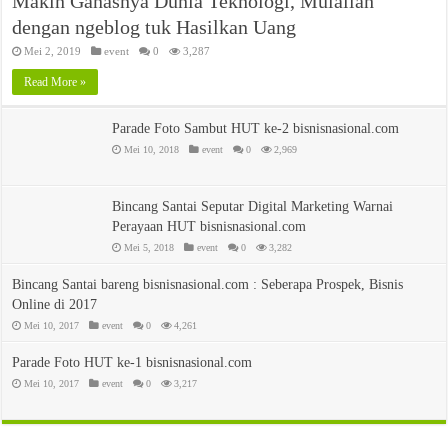
Makin Ganasnya Dunia Teknologi, Mulailah
dengan ngeblog tuk Hasilkan Uang
Mei 2, 2019
event
0
3,287
Read More »
Parade Foto Sambut HUT ke-2 bisnisnasional.com
Mei 10, 2018
event
0
2,969
Bincang Santai Seputar Digital Marketing Warnai
Perayaan HUT bisnisnasional.com
Mei 5, 2018
event
0
3,282
Bincang Santai bareng bisnisnasional.com : Seberapa Prospek, Bisnis
Online di 2017
Mei 10, 2017
event
0
4,261
Parade Foto HUT ke-1 bisnisnasional.com
Mei 10, 2017
event
0
3,217