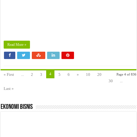
Read More »
4
« First
...
2
3
5
6
»
10
20
Page 4 of 836
30
...
Last »
Ekonomi Bisnis