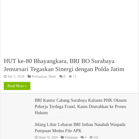
HUT ke-80 Bhayangkara, BRI BO Surabaya
Jemursari Tegaskan Sinergi dengan Polda Jatim
Juli 3, 2026
Perbankan
,
Bank
0
71
Read More »
BRI Kantor Cabang Surabaya Kaliasin PHK Oknum
Pekerja Terduga Fraud, Kasus Diserahkan ke Proses
Hukum
April 28, 2026
Bank
0
141
Jelang Libur Lebaran BRI Imbau Nasabah Waspada
Penipuan Modus File APK
Maret 16, 2026
Perbankan
0
150