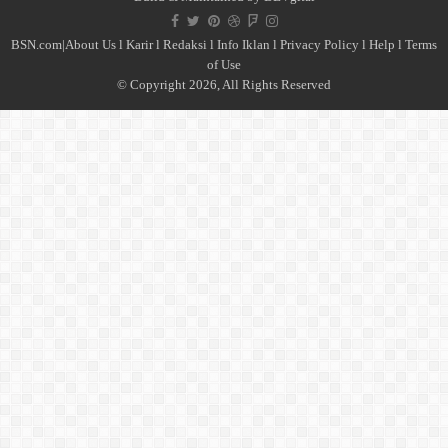
BSN.com|
About Us
l
Karir
l
Redaksi l
Info Iklan
l
Privacy Policy
l
Help
l
Terms
of Use
© Copyright 2026, All Rights Reserved