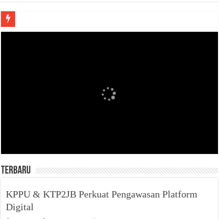
Anda butuh promosi usaha? Kontak ke Email redaksi@bisnisnasional.com
Dibutuhkan Wartawan. Lamaran di-email ke redaksi@bisnisnasional.com
Dibutuhkan Marketing. Lamaran di-email ke redaksi@bisnisnasional.com
Terbaru
KPPU & KTP2JB Perkuat Pengawasan Platform
Digital