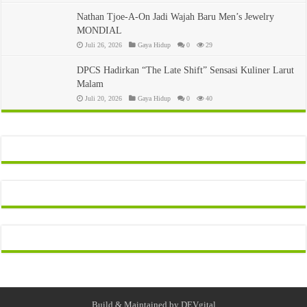
Nathan Tjoe-A-On Jadi Wajah Baru Men’s Jewelry
MONDIAL
Juli 26, 2026
Gaya Hidup
0
29
DPCS Hadirkan “The Late Shift” Sensasi Kuliner Larut
Malam
Juli 20, 2026
Gaya Hidup
0
40
Build & Maintained by
DEVgital