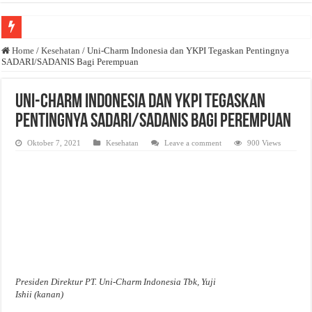
Anda butuh promosi usaha? Kontak ke Email redaksi@bisnisnasional.com
Home
/
Kesehatan
/
Uni-Charm Indonesia dan YKPI Tegaskan Pentingnya
SADARI/SADANIS Bagi Perempuan
Dibutuhkan Wartawan. Lamaran di-email ke redaksi@bisnisnasional.com
Dibutuhkan Marketing. Lamaran di-email ke redaksi@bisnisnasional.com
Uni-Charm Indonesia dan YKPI Tegaskan
Pentingnya SADARI/SADANIS Bagi Perempuan
Oktober 7, 2021
Kesehatan
Leave a comment
900 Views
Presiden Direktur PT. Uni-Charm Indonesia Tbk, Yuji
Ishii (kanan)