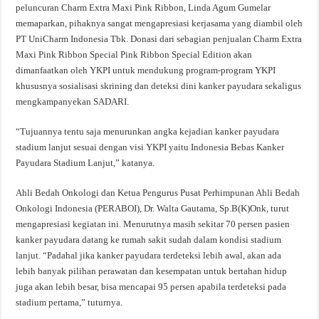
peluncuran Charm Extra Maxi Pink Ribbon, Linda Agum Gumelar
memaparkan, pihaknya sangat mengapresiasi kerjasama yang diambil oleh
PT UniCharm Indonesia Tbk. Donasi dari sebagian penjualan Charm Extra
Maxi Pink Ribbon Special Pink Ribbon Special Edition akan
dimanfaatkan oleh YKPI untuk mendukung program-program YKPI
khususnya sosialisasi skrining dan deteksi dini kanker payudara sekaligus
mengkampanyekan SADARI.
“Tujuannya tentu saja menurunkan angka kejadian kanker payudara
stadium lanjut sesuai dengan visi YKPI yaitu Indonesia Bebas Kanker
Payudara Stadium Lanjut,” katanya.
Ahli Bedah Onkologi dan Ketua Pengurus Pusat Perhimpunan Ahli Bedah
Onkologi Indonesia (PERABOI), Dr. Walta Gautama, Sp.B(K)Onk, turut
mengapresiasi kegiatan ini. Menurutnya masih sekitar 70 persen pasien
kanker payudara datang ke rumah sakit sudah dalam kondisi stadium
lanjut. “Padahal jika kanker payudara terdeteksi lebih awal, akan ada
lebih banyak pilihan perawatan dan kesempatan untuk bertahan hidup
juga akan lebih besar, bisa mencapai 95 persen apabila terdeteksi pada
stadium pertama,” tuturnya.