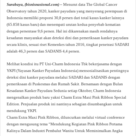
Surabaya, (bisnisnasional.com) –
Menurut data The Global Cancer
Observatory tahun 2020, kanker payudara yang menyerang perempuan di
Indonesia memiliki proporsi 30,8 persen dari total kasus kanker lainnya
(65.858 kasus baru) dan menempati urutan kedua penyebab kematian
dengan persentase 9,6 persen. Hal ini dikarenakan masih rendahnya
kesadaran masyarakat akan deteksi dini dan pemeriksaan kanker payudara
secara klinis, sesuai riset Kemenkes tahun 2016, tingkat penetrasi SADARI
adalah 46,3 persen dan SADANIS 4,4 persen.
Melihat kondisi itu PT Uni-Charm Indonesia Tbk bekerjasama dengan
YKPI (Yayasan Kanker Payudara Indonesia) mensosialisasikan pentingnya
deteksi dini kanker payudara melalui SADARI dan SADANIS dengan
pemeriksaan di Puskesmas dan Rumah Sakit. Bersamaan dengan Bulan
Kesadaran Kanker Payudara Sedunia setiap Oktober, Charm Indonesia
mengenalkan produk baru yakni Charm Extra Maxi Pink Ribbon Special
Edition. Penjualan produk ini nantinya sebagian disumbangkan untuk
mendukung YKPI.
Charm Extra Maxi Pink Ribbon, diluncurkan melalui virtual conference
dengan mengusung tema “Mendukung Kegiatan Pink Ribbon Pertama
Kalinya Dalam Industri Pembalut Wanita Untuk Meminimalkan Angka