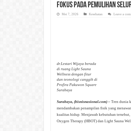
Fokus pada Pemulihan Selu
Mei 7, 2026
Kesehatan
Leave a com
dr.Lestari Wijaya berada
di ruang Light Sauna
Wellness dengan fitur
dan teonologi canggih di
Profira Pakuwon Square
Surabaya
Surabaya, (bisnisnasional.com) –
Tren dunia k
mendambakan penampilan fisik yang menawan,
kualitas hidup. Menjawab kebutuhan tersebut,
Oxygen Therapy (HBOT) dan Light Sauna Well