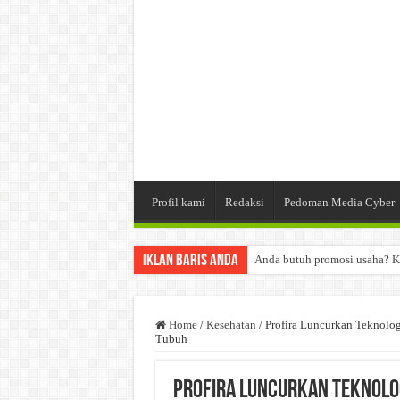
Profil kami
Redaksi
Pedoman Media Cyber
Iklan Baris Anda
Anda butuh promosi usaha? K
Dibutuhkan Wartawan. Lamara
Dibutuhkan Marketing. Lamar
Home
/
Kesehatan
/
Profira Luncurkan Teknolo
Tubuh
Profira Luncurkan Teknolog