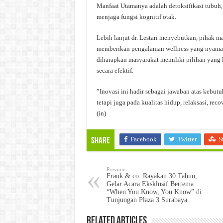
​Manfaat Utamanya adalah detoksifikasi tubuh
menjaga fungsi kognitif otak.
Lebih lanjut dr. Lestari menyebutkan, pihak ma
memberikan pengalaman wellness yang nyaman 
diharapkan masyarakat memiliki pilihan yang 
secara efektif.
​”Inovasi ini hadir sebagai jawaban atas kebu
tetapi juga pada kualitas hidup, relaksasi, rec
(in)
Facebook
Twitter
S
Share
Previous
Frank & co. Rayakan 30 Tahun,
Gelar Acara Eksklusif Bertema
“When You Know, You Know” di
Tunjungan Plaza 3 Surabaya
Related Articles