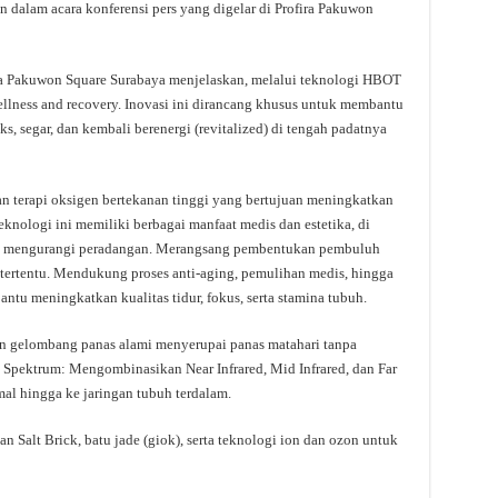
n dalam acara konferensi pers yang digelar di Profira Pakuwon
ofira Pakuwon Square Surabaya menjelaskan, melalui teknologi HBOT
llness and recovery. Inovasi ini dirancang khusus untuk membantu
, segar, dan kembali berenergi (revitalized) di tengah padatnya
 terapi oksigen bertekanan tinggi yang bertujuan meningkatkan
Teknologi ini memiliki berbagai manfaat medis dan estetika, di
an mengurangi peradangan. Merangsang pembentukan pembuluh
tertentu. Mendukung proses anti-aging, pemulihan medis, hingga
ntu meningkatkan kualitas tidur, fokus, serta stamina tubuh.
n gelombang panas alami menyerupai panas matahari tanpa
 Spektrum: Mengombinasikan Near Infrared, Mid Infrared, dan Far
mal hingga ke jaringan tubuh terdalam.
an Salt Brick, batu jade (giok), serta teknologi ion dan ozon untuk