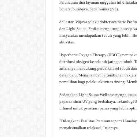
​Peluncuran dua layanan unggulan ini dilakuka
Square, Surabaya, pada Kamis (7/5).
​dr.Lestari Wijaya selaku dokter aesthetic Pr
dan Light Sauna, Profira mengusung konsep we
masyarakat mendapatkan tubuh yang lebih rileks
aktivitas.
​Hyperbaric Oxygen Therapy (HBOT) merupakan
distribusi oksigen ke seluruh jaringan tubuh. 
antaranya mendukung perbaikan sel tubuh d
darah baru. Menghambat pertumbuhan bakteri 
pemulihan bagi pelaku aktivitas diving. Memba
​Sedangkan Light Sauna Wellness menggunaka
paparan sinar UV yang berbahaya. Teknologi 3
Infrared untuk penetrasi panas yang lebih opti
​”Dilengkapi Fasilitas Premium seperti Himalay
memaksimalkan relaksasi,” ujarnya.