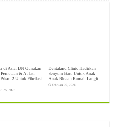
a di Asia, IJN Gunakan
Dentaland Clinic Hadirkan
 Pemetaan & Ablasi
Senyum Baru Untuk Anak-
 Prism-2 Untuk Fibrilasi
Anak Binaan Rumah Langit
m
Februari 20, 2026
ari 25, 2026