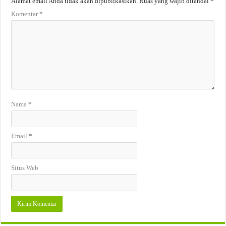
Alamat email Anda tidak akan dipublikasikan.
Ruas yang wajib ditandai
*
Komentar
*
Nama
*
Email
*
Situs Web