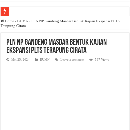
Anda butuh promosi usaha? Kontak ke Email redaksi@bisnisnasional.com
Home
/
BUMN
/
PLN NP Gandeng Masdar Bentuk Kajian Ekspansi PLTS
Terapung Cirata
Dibutuhkan Wartawan. Lamaran di-email ke redaksi@bisnisnasional.com
Dibutuhkan Marketing. Lamaran di-email ke redaksi@bisnisnasional.com
PLN NP Gandeng Masdar Bentuk Kajian
Ekspansi PLTS Terapung Cirata
Mei 25, 2024
BUMN
Leave a comment
587 Views