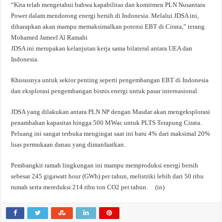
“Kita telah mengetahui bahwa kapabilitas dan komitmen PLN Nusantara
Power dalam mendorong energi bersih di Indonesia. Melalui JDSA ini,
diharapkan akan mampu memaksimalkan potensi EBT di Cirata,” terang
Mohamed Jameel Al Ramahi
JDSA ini merupakan kelanjutan kerja sama bilateral antara UEA dan
Indonesia.
Khususnya untuk sektor penting seperti pengembangan EBT di Indonesia
dan eksplorasi pengembangan bisnis energi untuk pasar internasional.
JDSA yang dilakukan antara PLN NP dengan Masdar akan mengeksplorasi
penambahan kapasitas hingga 500 MWac untuk PLTS Terapung Cirata.
Peluang ini sangat terbuka mengingat saat ini baru 4% dari maksimal 20%
luas permukaan danau yang dimanfaatkan.
Pembangkit ramah lingkungan ini mampu memproduksi energi bersih
sebesar 245 gigawatt hour (GWh) per tahun, melistriki lebih dari 50 ribu
rumah serta mereduksi 214 ribu ton CO2 per tahun. (in)