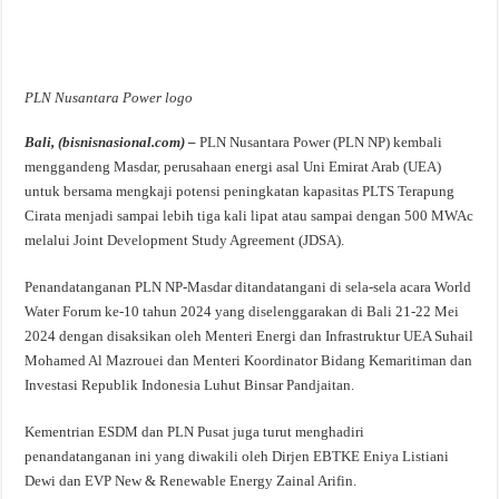
PLN Nusantara Power logo
Bali, (bisnisnasional.com) –
PLN Nusantara Power (PLN NP) kembali
menggandeng Masdar, perusahaan energi asal Uni Emirat Arab (UEA)
untuk bersama mengkaji potensi peningkatan kapasitas PLTS Terapung
Cirata menjadi sampai lebih tiga kali lipat atau sampai dengan 500 MWAc
melalui Joint Development Study Agreement (JDSA).
Penandatanganan PLN NP-Masdar ditandatangani di sela-sela acara World
Water Forum ke-10 tahun 2024 yang diselenggarakan di Bali 21-22 Mei
2024 dengan disaksikan oleh Menteri Energi dan Infrastruktur UEA Suhail
Mohamed Al Mazrouei dan Menteri Koordinator Bidang Kemaritiman dan
Investasi Republik Indonesia Luhut Binsar Pandjaitan.
Kementrian ESDM dan PLN Pusat juga turut menghadiri
penandatanganan ini yang diwakili oleh Dirjen EBTKE Eniya Listiani
Dewi dan EVP New & Renewable Energy Zainal Arifin.