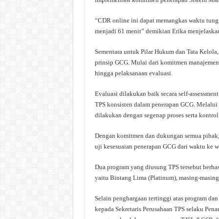
“CDR online ini dapat memangkas waktu tun
menjadi 61 menit” demikian Erika menjelaska
Sementara untuk Pilar Hukum dan Tata Kelola
prinsip GCG. Mulai dari komitmen manajeme
hingga pelaksanaan evaluasi.
Evaluasi dilakukan baik secara self-assessme
TPS konsisten dalam penerapan GCG. Melalui
dilakukan dengan segenap proses serta kontrol
Dengan komitmen dan dukungan semua pihak, 
uji kesesuaian penerapan GCG dari waktu ke w
Dua program yang diusung TPS tersebut berha
yaitu Bintang Lima (Platinum), masing-masin
Selain penghargaan tertinggi atas program da
kepada Sekretaris Perusahaan TPS selaku Pe