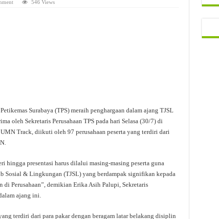
mment
546 Views
Petikemas Surabaya (TPS) meraih penghargaan dalam ajang TJSL
ma oleh Sekretaris Perusahaan TPS pada hari Selasa (30/7) di
MN Track, diikuti oleh 97 perusahaan peserta yang terdiri dari
N.
i hingga presentasi harus dilalui masing-masing peserta guna
b Sosial & Lingkungan (TJSL) yang berdampak signifikan kepada
i Perusahaan”, demikian Erika Asih Palupi, Sekretaris
alam ajang ini.
ng terdiri dari para pakar dengan beragam latar belakang disiplin