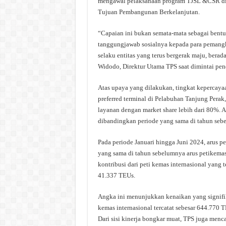
mengawal pelaksanaan program TJSL &CSR d
Tujuan Pembangunan Berkelanjutan.
“Capaian ini bukan semata-mata sebagai bent
tanggungjawab sosialnya kepada para pemangk
selaku entitas yang terus bergerak maju, bera
Widodo, Direktur Utama TPS saat dimintai penda
Atas upaya yang dilakukan, tingkat kepercay
preferred terminal di Pelabuhan Tanjung Pera
layanan dengan market share lebih dari 80%. 
dibandingkan periode yang sama di tahun seb
Pada periode Januari hingga Juni 2024, arus p
yang sama di tahun sebelumnya arus petikemas 
kontribusi dari peti kemas internasional yang 
41.337 TEUs.
Angka ini menunjukkan kenaikan yang signifik
kemas internasional tercatat sebesar 644.770 
Dari sisi kinerja bongkar muat, TPS juga menc