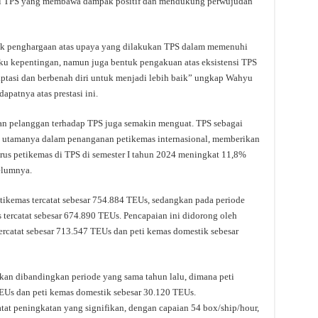
i TPS yang membawa dampak positif dan mendukung perwujudan
uk penghargaan atas upaya yang dilakukan TPS dalam memenuhi
u kepentingan, namun juga bentuk pengakuan atas eksistensi TPS
daptasi dan berbenah diri untuk menjadi lebih baik” ungkap Wahyu
patnya atas prestasi ini.
aan pelanggan terhadap TPS juga semakin menguat. TPS sebagai
k, utamanya dalam penanganan petikemas internasional, memberikan
Arus petikemas di TPS di semester I tahun 2024 meningkat 11,8%
elumnya.
etikemas tercatat sebesar 754.884 TEUs, sedangkan pada periode
tercatat sebesar 674.890 TEUs. Pencapaian ini didorong oleh
tercatat sebesar 713.547 TEUs dan peti kemas domestik sebesar
an dibandingkan periode yang sama tahun lalu, dimana peti
TEUs dan peti kemas domestik sebesar 30.120 TEUs.
atat peningkatan yang signifikan, dengan capaian 54 box/ship/hour,