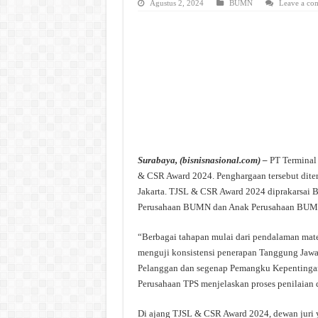
Agustus 2, 2024
BUMN
Leave a co
Surabaya, (bisnisnasional.com) –
PT Terminal 
& CSR Award 2024. Penghargaan tersebut diteri
Jakarta. TJSL & CSR Award 2024 diprakarsai BU
Perusahaan BUMN dan Anak Perusahaan BUM
“Berbagai tahapan mulai dari pendalaman mater
menguji konsistensi penerapan Tanggung Jawa
Pelanggan dan segenap Pemangku Kepentingan d
Perusahaan TPS menjelaskan proses penilaian d
Di ajang TJSL & CSR Award 2024, dewan juri ya