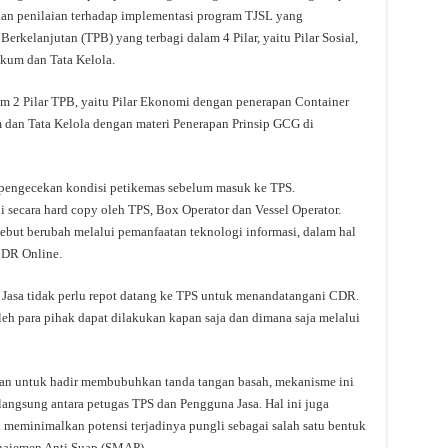
an penilaian terhadap implementasi program TJSL yang
elanjutan (TPB) yang terbagi dalam 4 Pilar, yaitu Pilar Sosial,
ukum dan Tata Kelola.
lam 2 Pilar TPB, yaitu Pilar Ekonomi dengan penerapan Container
dan Tata Kelola dengan materi Penerapan Prinsip GCG di
engecekan kondisi petikemas sebelum masuk ke TPS.
 secara hard copy oleh TPS, Box Operator dan Vessel Operator.
ebut berubah melalui pemanfaatan teknologi informasi, dalam hal
CDR Online.
Jasa tidak perlu repot datang ke TPS untuk menandatangani CDR.
eh para pihak dapat dilakukan kapan saja dan dimana saja melalui
ukan untuk hadir membubuhkan tanda tangan basah, mekanisme ini
langsung antara petugas TPS dan Pengguna Jasa. Hal ini juga
 meminimalkan potensi terjadinya pungli sebagai salah satu bentuk
najemen Anti Suap (SMAP).