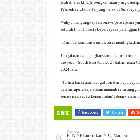
jauh di atas kinerja bongkar muat yang diteta
Pelabuhan Utama Tanjung Perak di Surabaya, 
Wahyu mengungkapkan bahwa pencapaian yang 
seluruh tim TPS serta kepercayaan pelanggan 
“Kami berkomitmen untuk terus meningkatkan 
Pengakuan dan penghargaan di kancah internas
the year – South East Asia 2024 dalam acara G
2024 lalu.
“Terima kasih atas recognition dan kepercaya
dan mampu menjalankan amanah serta tanggu
semua pemangku kepentingan”, demikian tut
Facebook
Twitter
S
Share
Previous
PLN NP Luncurkan NIC, Mampu