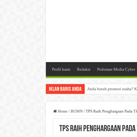
Profil kami
Redaksi
Pedoman Media Cyber
Iklan Baris Anda
Anda butuh promosi usaha? K
Dibutuhkan Wartawan. Lamara
Dibutuhkan Marketing. Lamar
Home
/
BUMN
/
TPS Raih Penghargaan Pada T
TPS Raih Penghargaan Pada 