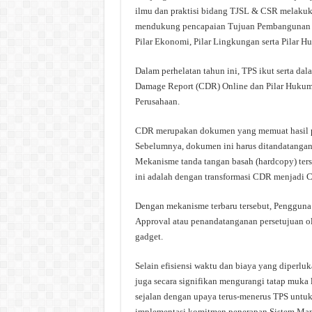
ilmu dan praktisi bidang TJSL & CSR melakuk
mendukung pencapaian Tujuan Pembangunan Berk
Pilar Ekonomi, Pilar Lingkungan serta Pilar H
Dalam perhelatan tahun ini, TPS ikut serta da
Damage Report (CDR) Online dan Pilar Hukum 
Perusahaan.
CDR merupakan dokumen yang memuat hasil p
Sebelumnya, dokumen ini harus ditandatangani
Mekanisme tanda tangan basah (hardcopy) ters
ini adalah dengan transformasi CDR menjadi 
Dengan mekanisme terbaru tersebut, Pengguna 
Approval atau penandatanganan persetujuan ol
gadget.
Selain efisiensi waktu dan biaya yang diperl
juga secara signifikan mengurangi tatap muka 
sejalan dengan upaya terus-menerus TPS untuk
implementasi komitmen penerapan Sistem Ma