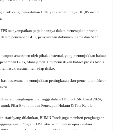
ggu truk yang memerlukan CDR yang sebelumnya 101,05 menit
n.
, TPS menyampaikan perjalanannya dalam menerapkan prinsip-
n dalam penerapan GCG, penyusunan dokumen utama dan SOP
nt maupun assessmen oleh pihak eksternal, yang menunjukkan bahwa
 penerapan GCG, Manajemen TPS memastikan bahwa proses bisnis
, termasuk asesmen terhadap risiko.
hasil assessmen menunjukkan peningkatan skor pemenuhan faktor
aktu.
sil meraih penghargaan tertinggi dalam TJSL & CSR Award 2024,
g untuk Pilar Ekonomi dan Penerapan Hukum & Tata Kelola.
n inisiatif yang dilakukan, BUMN Track juga memberi penghargaan
nanggungjawab Program TJSL atas komitmen & upaya dalam