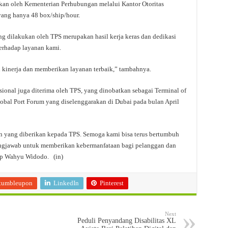
pkan oleh Kementerian Perhubungan melalui Kantor Otoritas
yang hanya 48 box/ship/hour.
dilakukan oleh TPS merupakan hasil kerja keras dan dedikasi
terhadap layanan kami.
kinerja dan memberikan layanan terbaik,” tambahnya.
ional juga diterima oleh TPS, yang dinobatkan sebagai Terminal of
lobal Port Forum yang diselenggarakan di Dubai pada bulan April
an yang diberikan kepada TPS. Semoga kami bisa terus bertumbuh
ngjawab untuk memberikan kebermanfataan bagi pelanggan dan
up Wahyu Widodo. (in)
tumbleupon
LinkedIn
Pinterest
Next
Peduli Penyandang Disabilitas XL