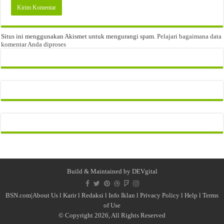
Situs ini menggunakan Akismet untuk mengurangi spam.
Pelajari bagaimana data
komentar Anda diproses
Build & Maintained by
DEVgital
BSN.com|
About Us
l
Karir
l
Redaksi l
Info Iklan
l
Privacy Policy
l
Help
l
Terms
of Use
© Copyright 2026, All Rights Reserved