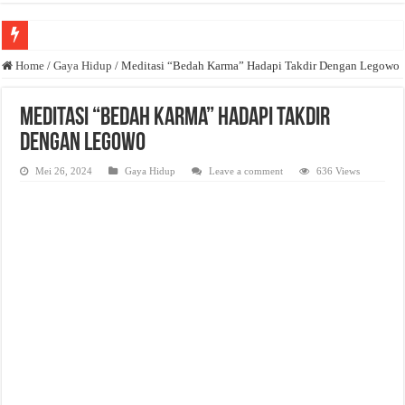
Anda butuh promosi usaha? Kontak ke Email redaksi@bisnisnasional.com
Home
/
Gaya Hidup
/
Meditasi “Bedah Karma” Hadapi Takdir Dengan Legowo
Dibutuhkan Wartawan. Lamaran di-email ke redaksi@bisnisnasional.com
Meditasi “Bedah Karma” Hadapi Takdir
Dibutuhkan Marketing. Lamaran di-email ke redaksi@bisnisnasional.com
Dengan Legowo
Mei 26, 2024
Gaya Hidup
Leave a comment
636 Views