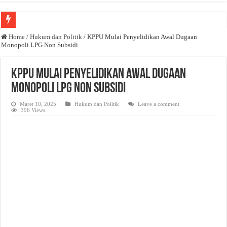
Anda butuh promosi usaha? Kontak ke Email redaksi@bisnisnasional.com
Home
/
Hukum dan Politik
/
KPPU Mulai Penyelidikan Awal Dugaan
Monopoli LPG Non Subsidi
Dibutuhkan Wartawan. Lamaran di-email ke redaksi@bisnisnasional.com
Dibutuhkan Marketing. Lamaran di-email ke redaksi@bisnisnasional.com
KPPU Mulai Penyelidikan Awal Dugaan
Monopoli LPG Non Subsidi
Maret 10, 2025
Hukum dan Politik
Leave a comment
396 Views