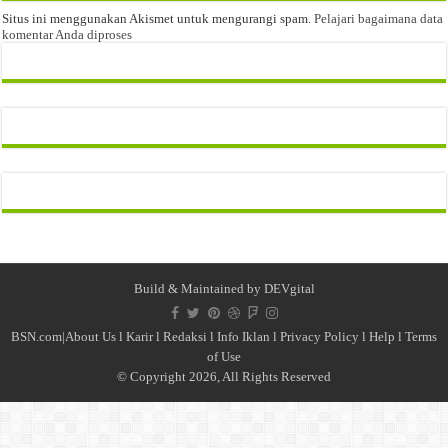
Situs ini menggunakan Akismet untuk mengurangi spam.
Pelajari bagaimana data
komentar Anda diproses
Build & Maintained by
DEVgital
BSN.com|
About Us
l
Karir
l
Redaksi l
Info Iklan
l
Privacy Policy
l
Help
l
Terms
of Use
© Copyright 2026, All Rights Reserved