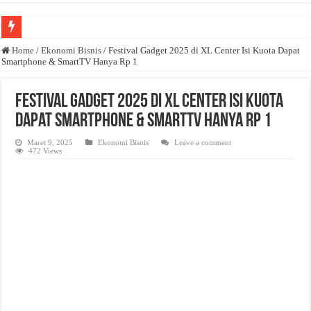
Anda butuh promosi usaha? Kontak ke Email redaksi@bisnisnasional.com
Home
/
Ekonomi Bisnis
/
Festival Gadget 2025 di XL Center Isi Kuota Dapat
Smartphone & SmartTV Hanya Rp 1
Dibutuhkan Wartawan. Lamaran di-email ke redaksi@bisnisnasional.com
Dibutuhkan Marketing. Lamaran di-email ke redaksi@bisnisnasional.com
Festival Gadget 2025 di XL Center Isi Kuota
Dapat Smartphone & SmartTV Hanya Rp 1
Maret 9, 2025
Ekonomi Bisnis
Leave a comment
472 Views