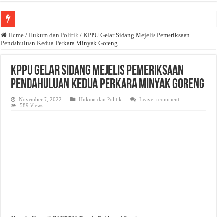
Anda butuh promosi usaha? Kontak ke Email redaksi@bisnisnasional.com
Home
/
Hukum dan Politik
/
KPPU Gelar Sidang Mejelis Pemeriksaan
Pendahuluan Kedua Perkara Minyak Goreng
Dibutuhkan Wartawan. Lamaran di-email ke redaksi@bisnisnasional.com
Dibutuhkan Marketing. Lamaran di-email ke redaksi@bisnisnasional.com
KPPU Gelar Sidang Mejelis Pemeriksaan
Pendahuluan Kedua Perkara Minyak Goreng
November 7, 2022
Hukum dan Politik
Leave a comment
589 Views