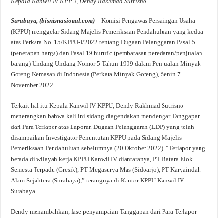
Kepala Kanwil IV KPPU, Dendy Rakhmad Sutrisno
Surabaya, (bisnisnasional.com) –
Komisi Pengawas Persaingan Usaha
(KPPU) menggelar Sidang Majelis Pemeriksaan Pendahuluan yang kedua
atas Perkara No. 15/KPPU-I/2022 tentang Dugaan Pelanggaran Pasal 5
(penetapan harga) dan Pasal 19 huruf c (pembatasan peredaran/penjualan
barang) Undang-Undang Nomor 5 Tahun 1999 dalam Penjualan Minyak
Goreng Kemasan di Indonesia (Perkara Minyak Goreng), Senin 7
November 2022.
Terkait hal itu Kepala Kanwil IV KPPU, Dendy Rakhmad Sutrisno
menerangkan bahwa kali ini sidang diagendakan mendengar Tanggapan
dari Para Terlapor atas Laporan Dugaan Pelanggaran (LDP) yang telah
disampaikan Investigator Penuntutan KPPU pada Sidang Majelis
Pemeriksaan Pendahuluan sebelumnya (20 Oktober 2022). “Terlapor yang
berada di wilayah kerja KPPU Kanwil IV diantaranya, PT Batara Elok
Semesta Terpadu (Gresik), PT Megasurya Mas (Sidoarjo), PT Karyaindah
Alam Sejahtera (Surabaya),” terangnya di Kantor KPPU Kanwil IV
Surabaya.
Dendy menambahkan, fase penyampaian Tanggapan dari Para Terlapor