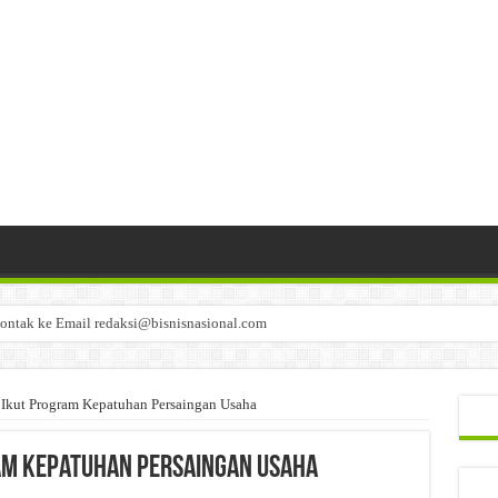
ontak ke Email redaksi@bisnisnasional.com
n di-email ke redaksi@bisnisnasional.com
an di-email ke redaksi@bisnisnasional.com
kut Program Kepatuhan Persaingan Usaha
am Kepatuhan Persaingan Usaha