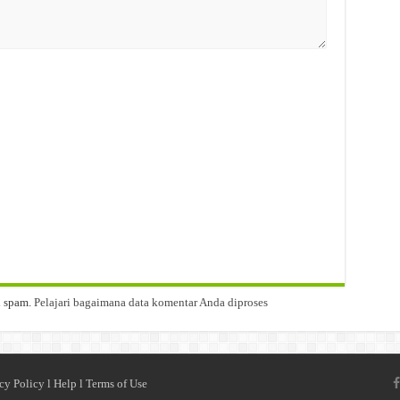
i spam.
Pelajari bagaimana data komentar Anda diproses
cy Policy
l
Help
l
Terms of Use