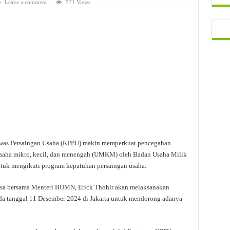
Leave a comment
571 Views
was Persaingan Usaha (KPPU) makin memperkuat pencegahan
usaha mikro, kecil, dan menengah (UMKM) oleh Badan Usaha Milik
 mengikuti program kepatuhan persaingan usaha.
Asa bersama Menteri BUMN, Erick Thohir akan melaksanakan
a tanggal 11 Desember 2024 di Jakarta untuk mendorong adanya