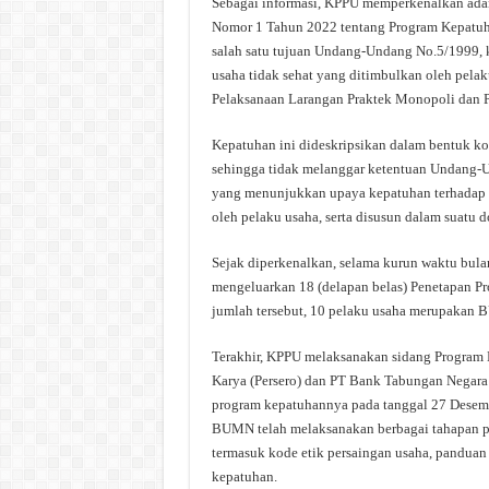
Sebagai informasi, KPPU memperkenalkan ada
Nomor 1 Tahun 2022 tentang Program Kepatuha
salah satu tujuan Undang-Undang No.5/1999, 
usaha tidak sehat yang ditimbulkan oleh pelak
Pelaksanaan Larangan Praktek Monopoli dan P
Kepatuhan ini dideskripsikan dalam bentuk kom
sehingga tidak melanggar ketentuan Undang-U
yang menunjukkan upaya kepatuhan terhadap p
oleh pelaku usaha, serta disusun dalam suatu d
Sejak diperkenalkan, selama kurun waktu bul
mengeluarkan 18 (delapan belas) Penetapan P
jumlah tersebut, 10 pelaku usaha merupakan
Terakhir, KPPU melaksanakan sidang Program
Karya (Persero) dan PT Bank Tabungan Negara
program kepatuhannya pada tanggal 27 Desem
BUMN telah melaksanakan berbagai tahapan p
termasuk kode etik persaingan usaha, pandua
kepatuhan.