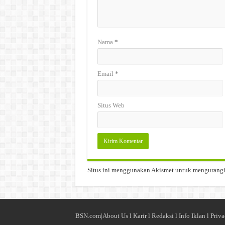
Nama
*
Email
*
Situs Web
Situs ini menggunakan Akismet untuk mengurang
BSN.com|
About Us
l
Karir
l
Redaksi l
Info Iklan
l
Priva