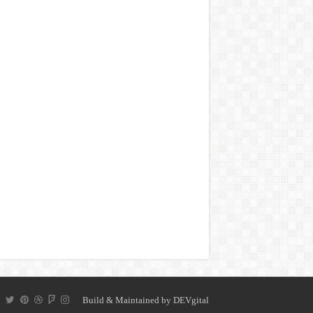
Build & Maintained by
DEVgital