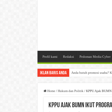
Profil kami
Redaksi
Pedoman Media Cyber
Iklan Baris Anda
Anda butuh promosi usaha? K
Dibutuhkan Wartawan. Lamara
Dibutuhkan Marketing. Lamar
Home
/
Hukum dan Politik
/
KPPU Ajak BUMN I
KPPU Ajak BUMN Ikut Progr