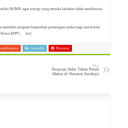
miliki BUMN, agar sinergi yang mereka lakukan tidak mendistorsi
emiliki program kepatuhan persaingan usaha bagi tata kelola
aan Ketua KPPU. (in)
tumbleupon
LinkedIn
Pinterest
Next
Perayaan Akhir Tahun Penuh
Makna di Sheraton Surabaya