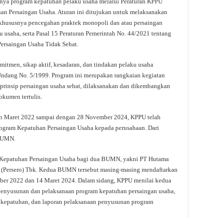
nya program kepatuhan pelaku usaha melalui Peraturan KPPU
n Persaingan Usaha. Aturan ini ditujukan untuk melaksanakan
khususnya pencegahan praktek monopoli dan atau persaingan
u usaha, serta Pasal 15 Peraturan Pemerintah No. 44/2021 tentang
ersaingan Usaha Tidak Sehat.
itmen, sikap aktif, kesadaran, dan tindakan pelaku usaha
ndang No. 5/1999. Program ini merupakan rangkaian kegiatan
rinsip persaingan usaha sehat, dilaksanakan dan dikembangkan
okumen tertulis.
an Maret 2022 sampai dengan 28 November 2024, KPPU telah
rogram Kepatuhan Persaingan Usaha kepada perusahaan. Dari
 BUMN.
 Kepatuhan Persaingan Usaha bagi dua BUMN, yakni PT Hutama
 (Persero) Tbk. Kedua BUMN tersebut masing-masing mendaftarkan
ber 2022 dan 14 Maret 2024. Dalam sidang, KPPU menilai kedua
enyusunan dan pelaksanaan program kepatuhan persaingan usaha,
n kepatuhan, dan laporan pelaksanaan penyusunan program