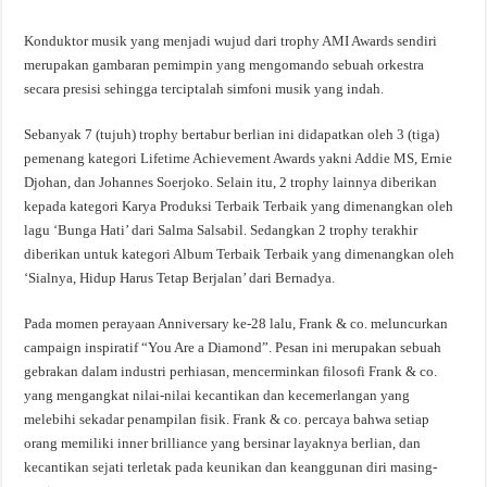
Konduktor musik yang menjadi wujud dari trophy AMI Awards sendiri
merupakan gambaran pemimpin yang mengomando sebuah orkestra
secara presisi sehingga terciptalah simfoni musik yang indah.
Sebanyak 7 (tujuh) trophy bertabur berlian ini didapatkan oleh 3 (tiga)
pemenang kategori Lifetime Achievement Awards yakni Addie MS, Ernie
Djohan, dan Johannes Soerjoko. Selain itu, 2 trophy lainnya diberikan
kepada kategori Karya Produksi Terbaik Terbaik yang dimenangkan oleh
lagu ‘Bunga Hati’ dari Salma Salsabil. Sedangkan 2 trophy terakhir
diberikan untuk kategori Album Terbaik Terbaik yang dimenangkan oleh
‘Sialnya, Hidup Harus Tetap Berjalan’ dari Bernadya.
Pada momen perayaan Anniversary ke-28 lalu, Frank & co. meluncurkan
campaign inspiratif “You Are a Diamond”. Pesan ini merupakan sebuah
gebrakan dalam industri perhiasan, mencerminkan filosofi Frank & co.
yang mengangkat nilai-nilai kecantikan dan kecemerlangan yang
melebihi sekadar penampilan fisik. Frank & co. percaya bahwa setiap
orang memiliki inner brilliance yang bersinar layaknya berlian, dan
kecantikan sejati terletak pada keunikan dan keanggunan diri masing-