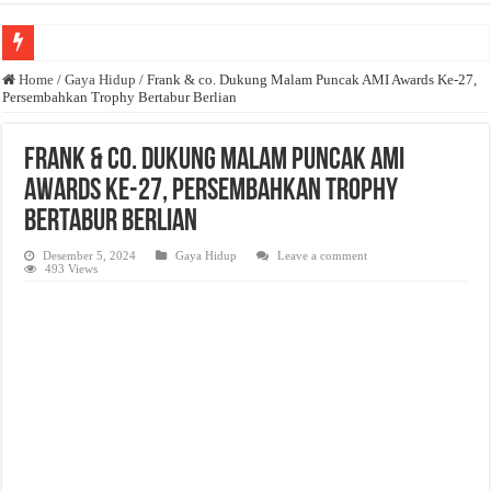
Anda butuh promosi usaha? Kontak ke Email redaksi@bisnisnasional.com
Home
/
Gaya Hidup
/
Frank & co. Dukung Malam Puncak AMI Awards Ke-27,
Persembahkan Trophy Bertabur Berlian
Dibutuhkan Wartawan. Lamaran di-email ke redaksi@bisnisnasional.com
Dibutuhkan Marketing. Lamaran di-email ke redaksi@bisnisnasional.com
Frank & co. Dukung Malam Puncak AMI
Awards Ke-27, Persembahkan Trophy
Bertabur Berlian
Desember 5, 2024
Gaya Hidup
Leave a comment
493 Views