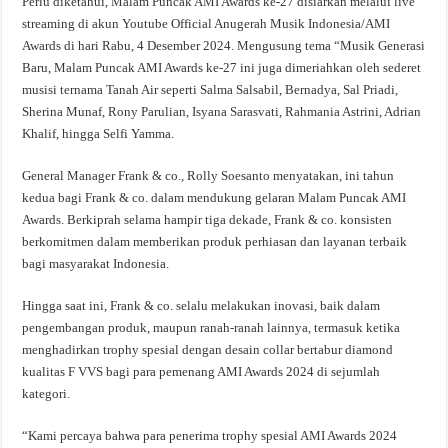
Perlu diketahui, Malam Puncak AMI Awards ke-27 disiarkan melalui live
streaming di akun Youtube Official Anugerah Musik Indonesia/AMI
Awards di hari Rabu, 4 Desember 2024. Mengusung tema “Musik Generasi
Baru, Malam Puncak AMI Awards ke-27 ini juga dimeriahkan oleh sederet
musisi ternama Tanah Air seperti Salma Salsabil, Bernadya, Sal Priadi,
Sherina Munaf, Rony Parulian, Isyana Sarasvati, Rahmania Astrini, Adrian
Khalif, hingga Selfi Yamma.
General Manager Frank & co., Rolly Soesanto menyatakan, ini tahun
kedua bagi Frank & co. dalam mendukung gelaran Malam Puncak AMI
Awards. Berkiprah selama hampir tiga dekade, Frank & co. konsisten
berkomitmen dalam memberikan produk perhiasan dan layanan terbaik
bagi masyarakat Indonesia.
Hingga saat ini, Frank & co. selalu melakukan inovasi, baik dalam
pengembangan produk, maupun ranah-ranah lainnya, termasuk ketika
menghadirkan trophy spesial dengan desain collar bertabur diamond
kualitas F VVS bagi para pemenang AMI Awards 2024 di sejumlah
kategori.
“Kami percaya bahwa para penerima trophy spesial AMI Awards 2024