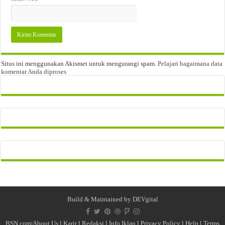
Situs ini menggunakan Akismet untuk mengurangi spam.
Pelajari bagaimana data
komentar Anda diproses
Build & Maintained by
DEVgital
BSN.com|
About Us
l
Karir
l
Redaksi l
Info Iklan
l
Privacy Policy
l
Help
l
Terms