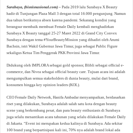
Surabaya, (bisnisnasional.com) –
Pada 2019 lalu Surabaya X Beauty
hadir di Tunjungan Plaza Mall 3 dengan total 16.000 pengunjung. Namun
dua tahun berikutnya absen karena pandemi. Sekarang kondisi yang
berangsur membaik membuat Female Daily kembali menghadirkan
Surabaya X Beauty tanggal 25-27 Maret 2022 di Grand City Convex
Surabaya dengan tema #YourBeautyMission yang dihadiri oleh Arumi
Bachsin, istri Wakil Gubernur Jawa Timur, juga sebagai Public Figure
sekaligus Ketua Tim Penggerak PKK Provinsi Jawa Timur.
Didukung oleh IMPLORA sebagai gold sponsor, Blibli sebagai official e-
commerce, dan Nivea sebagai official beauty care. Tujuan acara ini adalah
mengumpulkan semua stakeholders di dunia beauty, mulai dari brand,
konsumen hingga key opinion leaders (KOL).
CEO Female Daily Network, Hanifa Ambadar menyampaikan, berdasarkan
riset yang dilakukan, Surabaya adalah salah satu kota dengan beauty
scene yang berkembang pesat, dan para beauty enthusiasts di Surabaya
juga selalu menantikan acara tahunan yang selalu dilakukan Female Daily
di Jakarta. “Event ini merupakan kedua kalinya di Surabaya. Ada sekitar
100 brand yang berpartisipasi kali ini, 70% nya adalah brand lokal ada