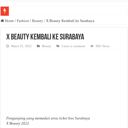
Anda butuh promosi usaha? Kontak ke Email redaksi@bisnisnasional.com
Home
/
Fashion
/
Beauty
/
X Beauty Kembali ke Surabaya
Dibutuhkan Wartawan. Lamaran di-email ke redaksi@bisnisnasional.com
X Beauty Kembali ke Surabaya
Dibutuhkan Marketing. Lamaran di-email ke redaksi@bisnisnasional.com
Maret 25, 2022
Beauty
Leave a comment
960 Views
Pengunjung yang memadati area ticket box Surabaya
X Beauty 2022