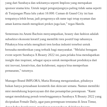
yang dari Surabaya dan sekitarnya seperti Implora yang merupakan
sponsor utama kita. Untuk target pengunjungnya paling tidak sama seperti
di Tunjungan Plaza lalu yakni 16.000. Cuman di Grand City ini kan
tempatnya lebih besar, jadi pengennya sih rame tapi tetap nyaman dan
aman karena masih mengikuti prokes juga kan,” tegas Hanifa.
Sementara itu Arumi Bachsin menyampaikan, beauty dan fashion adalah
subsektor ekonomi kreatif yang memiliki tren positif tiap tahunnya.
Pihaknya bisa selalu mengikuti tren kedua industri tersebut untuk
berusaha memberikan yang terbaik bagi masyarakat. “Melalui beragam
event seperti Surabaya X Beauty 2022 ini, para pelaku bisa mendapatkan
insight dan inspirasi, sebagai upaya untuk memperkuat produknya dari
sisi inovasi, kreativitas, dan kolaborasi, supaya bisa memperluas
pemasaran,” tuturnya.
Manager Brand IMPLORA, Maria Bintang mengutarakan, pihaknya
bukan hanya perusahaan kosmetik dan skincare semata. Namun memiliki
misi mendukung kepercayaan diri dan penampilan perempuan. “Kami
sangat mendukung penuh terselenggaranya Surabaya X Beauty 2022 yang
diciptakan Female Daily, agar para perempuan terutama di Jawa Timur,
dapat bebas berekspresi, mendapat pengetahuan di bidang beauty