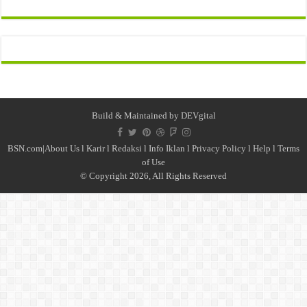
Build & Maintained by
DEVgital
BSN.com|
About Us
l
Karir
l
Redaksi l
Info Iklan
l
Privacy Policy
l
Help
l
Terms
of Use
© Copyright 2026, All Rights Reserved