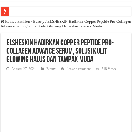
Anda butuh promosi usaha? Kontak ke Email redaksi@bisnisnasional.com
Home
/
Fashion
/
Beauty
/
ELSHESKIN Hadirkan Copper Peptide Pro-Collagen
Advance Serum, Solusi Kulit Glowing Halus dan Tampak Muda
Dibutuhkan Wartawan. Lamaran di-email ke redaksi@bisnisnasional.com
Dibutuhkan Marketing. Lamaran di-email ke redaksi@bisnisnasional.com
ELSHESKIN Hadirkan Copper Peptide Pro-
Collagen Advance Serum, Solusi Kulit
Glowing Halus dan Tampak Muda
Agustus 27, 2024
Beauty
Leave a comment
518 Views