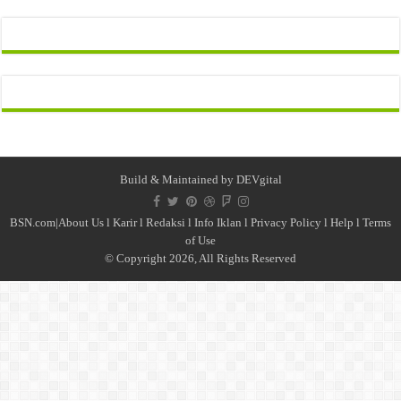
Build & Maintained by
DEVgital
BSN.com|
About Us
l
Karir
l
Redaksi l
Info Iklan
l
Privacy Policy
l
Help
l
Terms
of Use
© Copyright 2026, All Rights Reserved