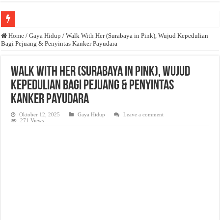
Anda butuh promosi usaha? Kontak ke Email redaksi@bisnisnasional.com
Home
/
Gaya Hidup
/
Walk With Her (Surabaya in Pink), Wujud Kepedulian
Bagi Pejuang & Penyintas Kanker Payudara
Dibutuhkan Wartawan. Lamaran di-email ke redaksi@bisnisnasional.com
Dibutuhkan Marketing. Lamaran di-email ke redaksi@bisnisnasional.com
Walk With Her (Surabaya in Pink), Wujud
Kepedulian Bagi Pejuang & Penyintas
Kanker Payudara
Oktober 12, 2025
Gaya Hidup
Leave a comment
271 Views