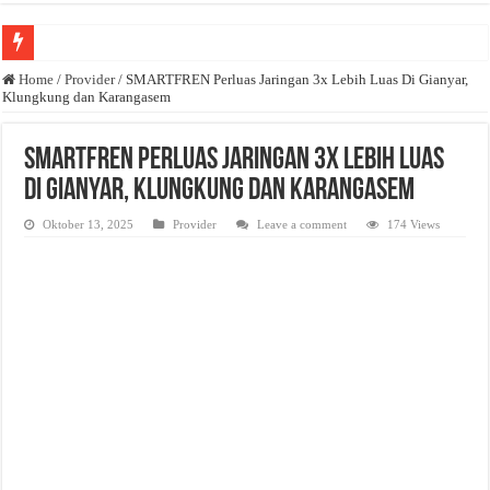
Anda butuh promosi usaha? Kontak ke Email redaksi@bisnisnasional.com
Home
/
Provider
/
SMARTFREN Perluas Jaringan 3x Lebih Luas Di Gianyar,
Klungkung dan Karangasem
Dibutuhkan Wartawan. Lamaran di-email ke redaksi@bisnisnasional.com
Dibutuhkan Marketing. Lamaran di-email ke redaksi@bisnisnasional.com
SMARTFREN Perluas Jaringan 3x Lebih Luas
Di Gianyar, Klungkung dan Karangasem
Oktober 13, 2025
Provider
Leave a comment
174 Views