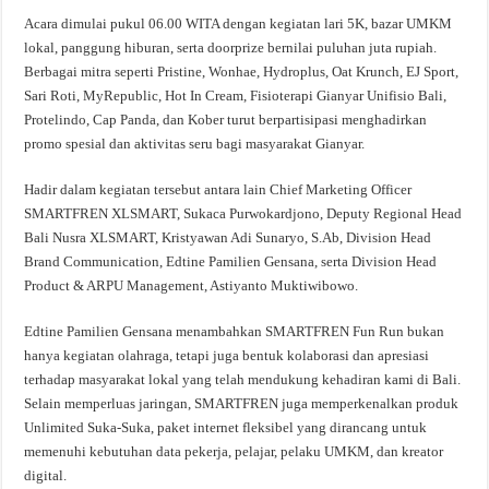
Acara dimulai pukul 06.00 WITA dengan kegiatan lari 5K, bazar UMKM
lokal, panggung hiburan, serta doorprize bernilai puluhan juta rupiah.
Berbagai mitra seperti Pristine, Wonhae, Hydroplus, Oat Krunch, EJ Sport,
Sari Roti, MyRepublic, Hot In Cream, Fisioterapi Gianyar Unifisio Bali,
Protelindo, Cap Panda, dan Kober turut berpartisipasi menghadirkan
promo spesial dan aktivitas seru bagi masyarakat Gianyar.
Hadir dalam kegiatan tersebut antara lain Chief Marketing Officer
SMARTFREN XLSMART, Sukaca Purwokardjono, Deputy Regional Head
Bali Nusra XLSMART, Kristyawan Adi Sunaryo, S.Ab, Division Head
Brand Communication, Edtine Pamilien Gensana, serta Division Head
Product & ARPU Management, Astiyanto Muktiwibowo.
Edtine Pamilien Gensana menambahkan SMARTFREN Fun Run bukan
hanya kegiatan olahraga, tetapi juga bentuk kolaborasi dan apresiasi
terhadap masyarakat lokal yang telah mendukung kehadiran kami di Bali.
Selain memperluas jaringan, SMARTFREN juga memperkenalkan produk
Unlimited Suka-Suka, paket internet fleksibel yang dirancang untuk
memenuhi kebutuhan data pekerja, pelajar, pelaku UMKM, dan kreator
digital.