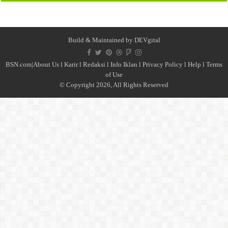
Build & Maintained by
DEVgital
BSN.com|
About Us
l
Karir
l
Redaksi l
Info Iklan
l
Privacy Policy
l
Help
l
Terms
of Use
© Copyright 2026, All Rights Reserved