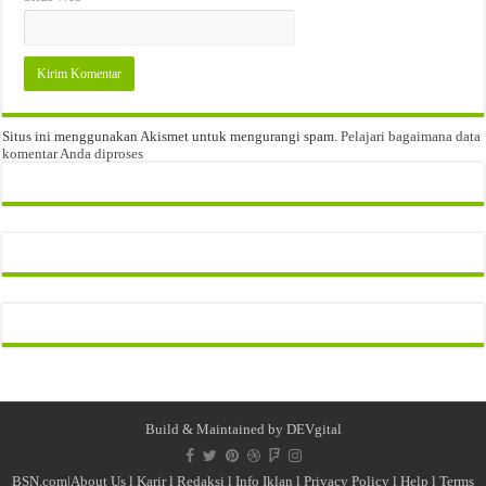
Situs ini menggunakan Akismet untuk mengurangi spam.
Pelajari bagaimana data
komentar Anda diproses
Build & Maintained by
DEVgital
BSN.com|
About Us
l
Karir
l
Redaksi l
Info Iklan
l
Privacy Policy
l
Help
l
Terms