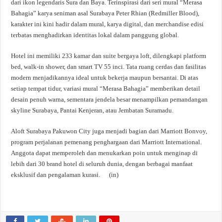
dari ikon legendaris Sura dan Baya. Terinspirasi dari seri mural “Merasa
Bahagia” karya seniman asal Surabaya Peter Rhian (Redmiller Blood),
karakter ini kini hadir dalam mural, karya digital, dan merchandise edisi
terbatas menghadirkan identitas lokal dalam panggung global.
Hotel ini memiliki 233 kamar dan suite bergaya loft, dilengkapi platform
bed, walk-in shower, dan smart TV 55 inci. Tata ruang cerdas dan fasilitas
modern menjadikannya ideal untuk bekerja maupun bersantai. Di atas
setiap tempat tidur, variasi mural “Merasa Bahagia” memberikan detail
desain penuh warna, sementara jendela besar menampilkan pemandangan
skyline Surabaya, Pantai Kenjeran, atau Jembatan Suramadu.
Aloft Surabaya Pakuwon City juga menjadi bagian dari Marriott Bonvoy,
program perjalanan pemenang penghargaan dari Marriott International.
Anggota dapat memperoleh dan menukarkan poin untuk menginap di
lebih dari 30 brand hotel di seluruh dunia, dengan berbagai manfaat
eksklusif dan pengalaman kurasi. (in)