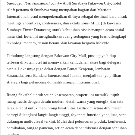
Surabaya, (bisnisnasional.com) –
Aloft Surabaya Pakuwon City, hotel
Aloft pertama di Surabaya yang merupakan bagian dari Marriott
International, resmi memperkenalkan dirinya sebagai destinasi baru untuk
meetings, incentives, conferences, dan exhibitions (MICE) di kawasan
Surabaya Timur. Dirancang untuk kebutuhan bisnis maupun acara sosial
masa kini, hotel ini menghadirkan ruang serbaguna yang luas, dilengkapi
teknologi modern, desain berani, dan layanan bergaya lifestyle.
Terhubung langsung dengan Pakuwon City Mall, pusat gaya hidup
terbesar di kota, hotel ini menawarkan kemudahan akses bagi delegasi
bisnis. Lokasinya juga dekat dengan Pantai Kenjeran, Jembatan
Suramadu, serta Bandara Internasional Juanda, menjadikannya pilihan
strategis bagi pelancong domestik maupun internasional.
Ruang fleksibel untuk setiap kesempatan, properti ini memiliki tujuh
ruang Tactic dengan desain modern, detail warna yang energik, dan tata
letak adaptif untuk mendorong kreativitas. Ballroom seluas 489 meter
persegi dilengkapi langit-langit tinggi, foyer pre-function yang luas, serta
dukungan audiovisual terkini. Mulai dari peluncuran produk, konferensi,
pernikahan, hingga pameran, setiap acara dapat dikemas dengan sentuhan
modern.