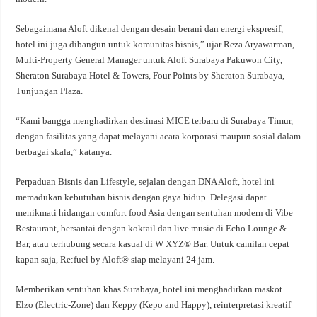
Sebagaimana Aloft dikenal dengan desain berani dan energi ekspresif,
hotel ini juga dibangun untuk komunitas bisnis,” ujar Reza Aryawarman,
Multi-Property General Manager untuk Aloft Surabaya Pakuwon City,
Sheraton Surabaya Hotel & Towers, Four Points by Sheraton Surabaya,
Tunjungan Plaza.
“Kami bangga menghadirkan destinasi MICE terbaru di Surabaya Timur,
dengan fasilitas yang dapat melayani acara korporasi maupun sosial dalam
berbagai skala,” katanya.
Perpaduan Bisnis dan Lifestyle, sejalan dengan DNA Aloft, hotel ini
memadukan kebutuhan bisnis dengan gaya hidup. Delegasi dapat
menikmati hidangan comfort food Asia dengan sentuhan modern di Vibe
Restaurant, bersantai dengan koktail dan live music di Echo Lounge &
Bar, atau terhubung secara kasual di W XYZ® Bar. Untuk camilan cepat
kapan saja, Re:fuel by Aloft® siap melayani 24 jam.
Memberikan sentuhan khas Surabaya, hotel ini menghadirkan maskot
Elzo (Electric-Zone) dan Keppy (Kepo and Happy), reinterpretasi kreatif