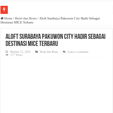
Anda butuh promosi usaha? Kontak ke Email redaksi@bisnisnasional.com
Home
/
Hotel dan Resto
/
Aloft Surabaya Pakuwon City Hadir Sebagai
Destinasi MICE Terbaru
Dibutuhkan Wartawan. Lamaran di-email ke redaksi@bisnisnasional.com
Dibutuhkan Marketing. Lamaran di-email ke redaksi@bisnisnasional.com
Aloft Surabaya Pakuwon City Hadir Sebagai
Destinasi MICE Terbaru
Oktober 12, 2025
Hotel dan Resto
Leave a comment
177 Views