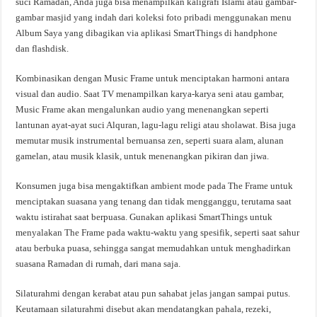
suci Ramadan, Anda juga bisa menampilkan kaligrafi Islami atau gambar-
gambar masjid yang indah dari koleksi foto pribadi menggunakan menu
Album Saya yang dibagikan via aplikasi SmartThings di handphone
dan flashdisk.
Kombinasikan dengan Music Frame untuk menciptakan harmoni antara
visual dan audio. Saat TV menampilkan karya-karya seni atau gambar,
Music Frame akan mengalunkan audio yang menenangkan seperti
lantunan ayat-ayat suci Alquran, lagu-lagu religi atau sholawat. Bisa juga
memutar musik instrumental bernuansa zen, seperti suara alam, alunan
gamelan, atau musik klasik, untuk menenangkan pikiran dan jiwa.
Konsumen juga bisa mengaktifkan ambient mode pada The Frame untuk
menciptakan suasana yang tenang dan tidak mengganggu, terutama saat
waktu istirahat saat berpuasa. Gunakan aplikasi SmartThings untuk
menyalakan The Frame pada waktu-waktu yang spesifik, seperti saat sahur
atau berbuka puasa, sehingga sangat memudahkan untuk menghadirkan
suasana Ramadan di rumah, dari mana saja.
Silaturahmi dengan kerabat atau pun sahabat jelas jangan sampai putus.
Keutamaan silaturahmi disebut akan mendatangkan pahala, rezeki,