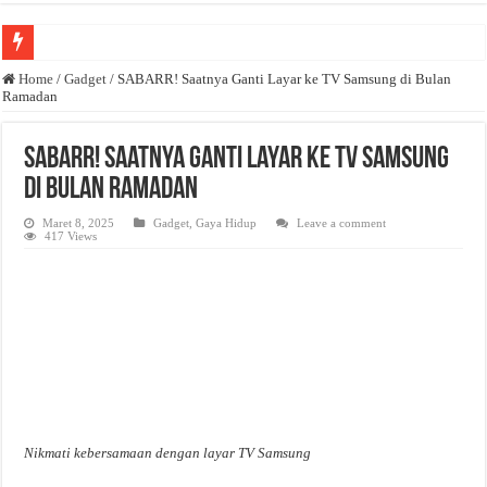
Anda butuh promosi usaha? Kontak ke Email redaksi@bisnisnasional.com
Home
/
Gadget
/
SABARR! Saatnya Ganti Layar ke TV Samsung di Bulan
Ramadan
Dibutuhkan Wartawan. Lamaran di-email ke redaksi@bisnisnasional.com
Dibutuhkan Marketing. Lamaran di-email ke redaksi@bisnisnasional.com
SABARR! Saatnya Ganti Layar ke TV Samsung
di Bulan Ramadan
Maret 8, 2025
Gadget
,
Gaya Hidup
Leave a comment
417 Views
Nikmati kebersamaan dengan layar TV Samsung