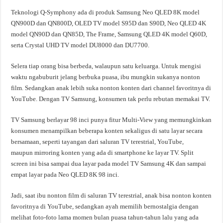
Teknologi Q-Symphony ada di produk Samsung Neo QLED 8K model
QN900D dan QN800D, OLED TV model S95D dan S90D, Neo QLED 4K
model QN90D dan QN85D, The Frame, Samsung QLED 4K model Q60D,
serta Crystal UHD TV model DU8000 dan DU7700.
Selera tiap orang bisa berbeda, walaupun satu keluarga. Untuk mengisi
waktu ngabuburit jelang berbuka puasa, ibu mungkin sukanya nonton
film. Sedangkan anak lebih suka nonton konten dari channel favoritnya di
YouTube. Dengan TV Samsung, konsumen tak perlu rebutan memakai TV.
TV Samsung berlayar 98 inci punya fitur Multi-View yang memungkinkan
konsumen menampilkan beberapa konten sekaligus di satu layar secara
bersamaan, seperti tayangan dari saluran TV terestrial, YouTube,
maupun mirroring konten yang ada di smartphone ke layar TV. Split
screen ini bisa sampai dua layar pada model TV Samsung 4K dan sampai
empat layar pada Neo QLED 8K 98 inci.
Jadi, saat ibu nonton film di saluran TV terestrial, anak bisa nonton konten
favoritnya di YouTube, sedangkan ayah memilih bernostalgia dengan
melihat foto-foto lama momen bulan puasa tahun-tahun lalu yang ada