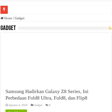
Anda butuh promosi usaha? Kontak ke Email redaksi@bisnisnasional.com
Home
/
Gadget
Dibutuhkan Wartawan. Lamaran di-email ke redaksi@bisnisnasional.com
Gadget
Dibutuhkan Marketing. Lamaran di-email ke redaksi@bisnisnasional.com
Samsung Hadirkan Galaxy Z8 Series, Ini
Perbedaan Fold8 Ultra, Fold8, dan Flip8
Agustus 4, 2026
Gadget
0