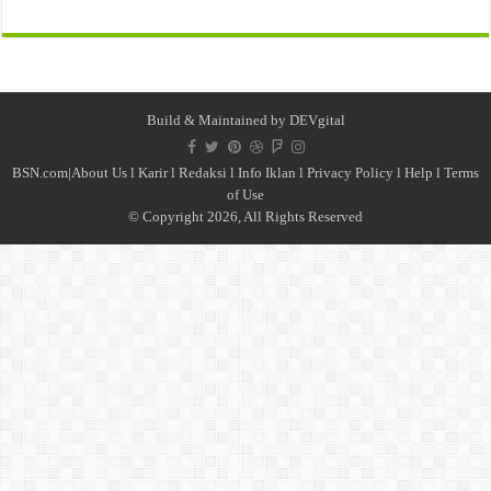
Build & Maintained by
DEVgital
BSN.com|
About Us
l
Karir
l
Redaksi l
Info Iklan
l
Privacy Policy
l
Help
l
Terms
of Use
© Copyright 2026, All Rights Reserved