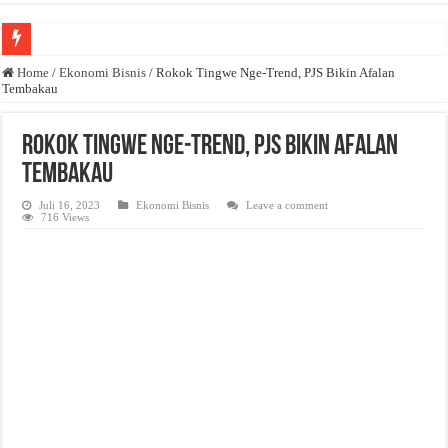
Anda butuh promosi usaha? Kontak ke Email redaksi@bisnisnasional.com
Home
/
Ekonomi Bisnis
/
Rokok Tingwe Nge-Trend, PJS Bikin Afalan
Tembakau
Dibutuhkan Wartawan. Lamaran di-email ke redaksi@bisnisnasional.com
Dibutuhkan Marketing. Lamaran di-email ke redaksi@bisnisnasional.com
Rokok Tingwe Nge-Trend, PJS Bikin Afalan
Tembakau
Juli 16, 2023
Ekonomi Bisnis
Leave a comment
716 Views