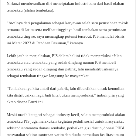
Nirfauzi memberanikan diri menciptakan industri baru dari hasil olahan
tembakau (afalan tembakau).
“Awalnya dari pengalaman sebagai karyawan salah satu perusahaan rokok
ternama di Jatim serta melihat tingginya hasil tembakau serta permintaan
tembakau tingwe, saya menangkap potensi tersebut. PJS memulai bisnis
ini Maret 2023 di Pandaan Pasuruan,” katanya.
Lebih jauh ia menjelaskan, PJS dalam hal ini tidak memprduksi afalan
tembakau atau tembakau yang sudah dirajang namun PJS membeli
tembakau yang sudah dirajang dari pabrik, lalu mendistrbusikannya
sebagai tembakau tingwe langsung ke masyarakat.
“Tembakaunya kita ambil dari pabrik, lalu dibersihkan untuk kemudian
kita distribusikan lagi. Jadi kita bukan memproduksi,” imbuh pria yang
akrab disapa Fauzi ini.
Meski masih kategori sebagai industry kecil, selain memproduksi afalan
tembakau PJS juga melakukan kegiatan peduli sosial untuk masyarakat
sekitar diantaranya donasi sembako, perbaikan gizi dusun, donasi PHBI
masyarakat sekitar, santunan yatim dan duafa, perbaikan fasilitas umum