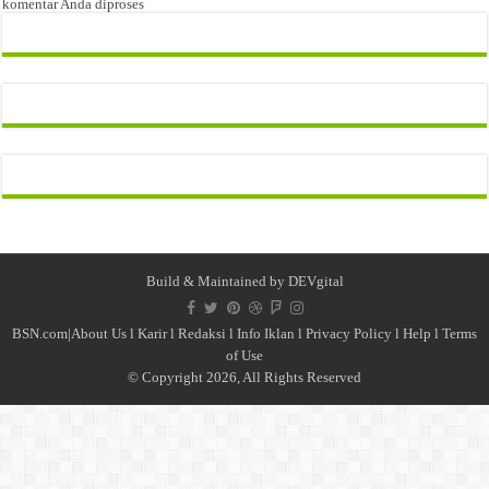
komentar Anda diproses
Build & Maintained by
DEVgital
BSN.com|
About Us
l
Karir
l
Redaksi l
Info Iklan
l
Privacy Policy
l
Help
l
Terms
of Use
© Copyright 2026, All Rights Reserved