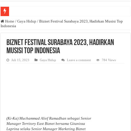
Anda butuh promosi usaha? Kontak ke Email redaksi@bisnisnasional.com
Home
/
Gaya Hidup
/
Biznet Festival Surabaya 2023, Hadirkan Musisi Top
Indonesia
Dibutuhkan Wartawan. Lamaran di-email ke redaksi@bisnisnasional.com
Dibutuhkan Marketing. Lamaran di-email ke redaksi@bisnisnasional.com
Biznet Festival Surabaya 2023, Hadirkan
Musisi Top Indonesia
Juli 15, 2023
Gaya Hidup
Leave a comment
784 Views
(Ki-Ka) Muchammad Alief Ramadhan sebagai Senior
Manager Territory East Biznet bersama Gitanissa
Laprina selaku Senior Manager Marketing Biznet