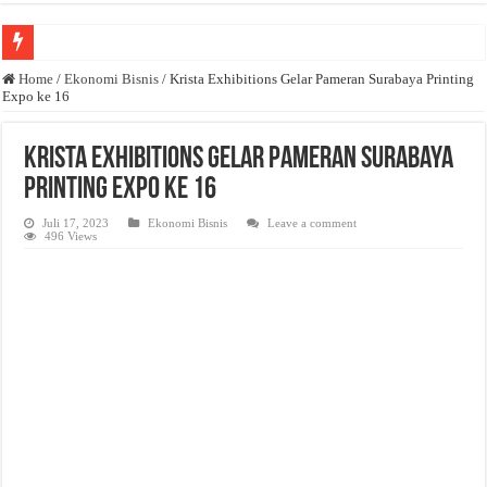
Anda butuh promosi usaha? Kontak ke Email redaksi@bisnisnasional.com
Home
/
Ekonomi Bisnis
/
Krista Exhibitions Gelar Pameran Surabaya Printing
Expo ke 16
Dibutuhkan Wartawan. Lamaran di-email ke redaksi@bisnisnasional.com
Dibutuhkan Marketing. Lamaran di-email ke redaksi@bisnisnasional.com
Krista Exhibitions Gelar Pameran Surabaya
Printing Expo ke 16
Juli 17, 2023
Ekonomi Bisnis
Leave a comment
496 Views