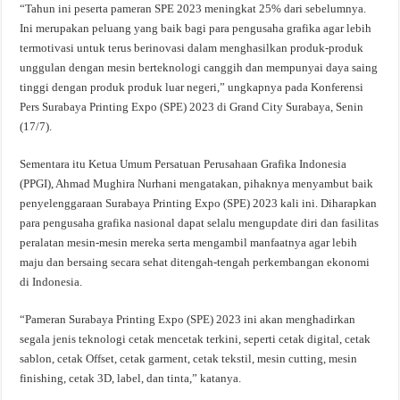
“Tahun ini peserta pameran SPE 2023 meningkat 25% dari sebelumnya.
Ini merupakan peluang yang baik bagi para pengusaha grafika agar lebih
termotivasi untuk terus berinovasi dalam menghasilkan produk-produk
unggulan dengan mesin berteknologi canggih dan mempunyai daya saing
tinggi dengan produk produk luar negeri,” ungkapnya pada Konferensi
Pers Surabaya Printing Expo (SPE) 2023 di Grand City Surabaya, Senin
(17/7).
Sementara itu Ketua Umum Persatuan Perusahaan Grafika Indonesia
(PPGI), Ahmad Mughira Nurhani mengatakan, pihaknya menyambut baik
penyelenggaraan Surabaya Printing Expo (SPE) 2023 kali ini. Diharapkan
para pengusaha grafika nasional dapat selalu mengupdate diri dan fasilitas
peralatan mesin-mesin mereka serta mengambil manfaatnya agar lebih
maju dan bersaing secara sehat ditengah-tengah perkembangan ekonomi
di Indonesia.
“Pameran Surabaya Printing Expo (SPE) 2023 ini akan menghadirkan
segala jenis teknologi cetak mencetak terkini, seperti cetak digital, cetak
sablon, cetak Offset, cetak garment, cetak tekstil, mesin cutting, mesin
finishing, cetak 3D, label, dan tinta,” katanya.