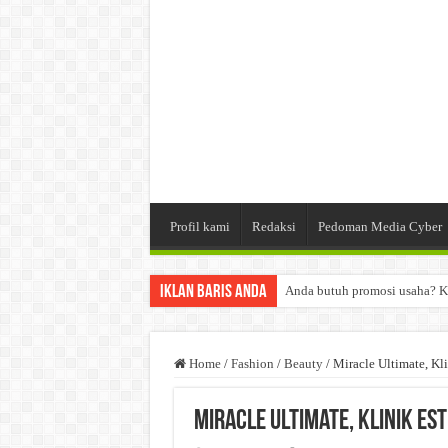
Profil kami
Redaksi
Pedoman Media Cyber
Iklan Baris Anda
Anda butuh promosi usaha? K
Dibutuhkan Wartawan. Lamara
Dibutuhkan Marketing. Lamar
Home
/
Fashion
/
Beauty
/
Miracle Ultimate, Kli
Miracle Ultimate, Klinik Es