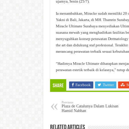
ujarnya, Senin (25/7).
Ia menambahkan, Miracke sudah memiliki 20 out
Yakni di Bali, Jakarta, di MH. Thamrin Surabay
Miracle Ultimate Surabaya menyediakan Ultimat
suasana mewah yang menghadirkan fasilitas be
menyuguhkan konsep perawatan Dermatology Ad
the art dan didukung staf profesional. Terakh
merancang perawatan terbaik sesuai kebutuhan
“Hadirnya Miracle Ultimate diharapkan menjad
perawatan estetik terbaik di kelasnya,” tutup dr
Facebook
Twitter
S
Share
Previous
Plaza de Catalunya Dalam Lukisan
Hamid Nabhan
Related Articles