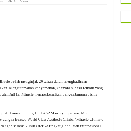
nt
806 Views
Miracle sudah menginjak 26 tahun dalam menghadirkan
gkan. Mengutamakan kenyamanan, keamanan, hasil terbaik yang
k pula. Kali ini Miracle memperkenalkan pengembangan bisnis
roup, dr. Lanny Juniarti, Dipl.AAAM menyampaikan, Miracle
le dengan konsep World Class Aesthetic Clinic. “Miracle Ultimate
ngan sesama klinik estetika tingkat global atau internasional,”