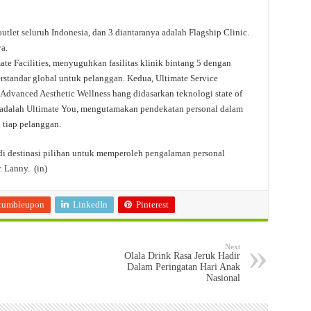
let seluruh Indonesia, dan 3 diantaranya adalah Flagship Clinic.
a.
e Facilities, menyuguhkan fasilitas klinik bintang 5 dengan
rstandar global untuk pelanggan. Kedua, Ultimate Service
vanced Aesthetic Wellness hang didasarkan teknologi state of
ir adalah Ultimate You, mengutamakan pendekatan personal dalam
 tiap pelanggan.
i destinasi pilihan untuk memperoleh pengalaman personal
. Lanny. (in)
tumbleupon
LinkedIn
Pinterest
Next
Olala Drink Rasa Jeruk Hadir
Dalam Peringatan Hari Anak
Nasional