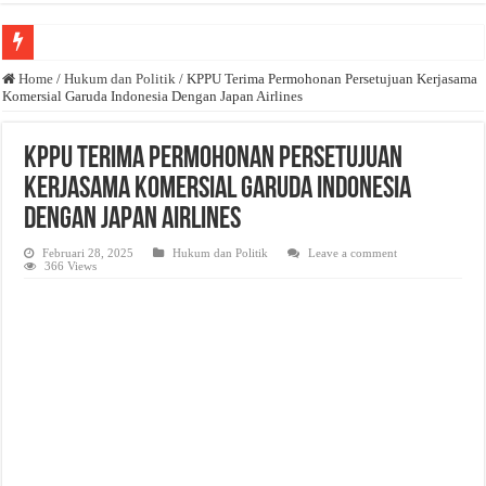
Anda butuh promosi usaha? Kontak ke Email redaksi@bisnisnasional.com
Home
/
Hukum dan Politik
/
KPPU Terima Permohonan Persetujuan Kerjasama
Komersial Garuda Indonesia Dengan Japan Airlines
Dibutuhkan Wartawan. Lamaran di-email ke redaksi@bisnisnasional.com
Dibutuhkan Marketing. Lamaran di-email ke redaksi@bisnisnasional.com
KPPU Terima Permohonan Persetujuan
Kerjasama Komersial Garuda Indonesia
Dengan Japan Airlines
Februari 28, 2025
Hukum dan Politik
Leave a comment
366 Views