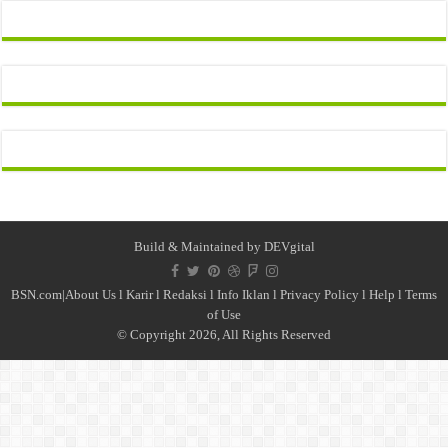
Build & Maintained by
DEVgital
BSN.com|
About Us
l
Karir
l
Redaksi l
Info Iklan
l
Privacy Policy
l
Help
l
Terms
of Use
© Copyright 2026, All Rights Reserved