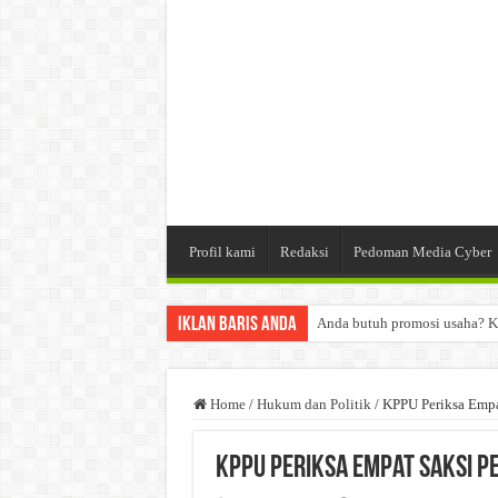
Profil kami
Redaksi
Pedoman Media Cyber
Iklan Baris Anda
Anda butuh promosi usaha? K
Dibutuhkan Wartawan. Lamara
Dibutuhkan Marketing. Lamar
Home
/
Hukum dan Politik
/
KPPU Periksa Empa
KPPU Periksa Empat Saksi P