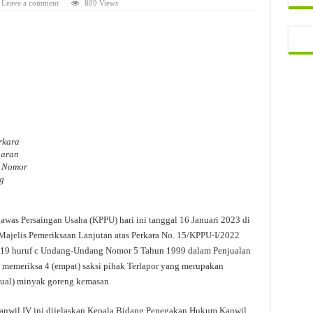
Leave a comment
809 Views
rkara
garan
g Nomor
g
was Persaingan Usaha (KPPU) hari ini tanggal 16 Januari 2023 di
ajelis Pemeriksaan Lanjutan atas Perkara No. 15/KPPU-I/2022
l 19 huruf c Undang-Undang Nomor 5 Tahun 1999 dalam Penjualan
memeriksa 4 (empat) saksi pihak Terlapor yang merupakan
jual) minyak goreng kemasan.
Kanwil IV ini dijelaskan Kepala Bidang Penegakan Hukum Kanwil