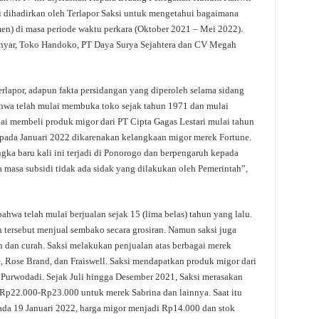
dihadirkan oleh Terlapor Saksi untuk mengetahui bagaimana
men) di masa periode waktu perkara (Oktober 2021 – Mei 2022).
Anyar, Toko Handoko, PT Daya Surya Sejahtera dan CV Megah
erlapor, adapun fakta persidangan yang diperoleh selama sidang
ahwa telah mulai membuka toko sejak tahun 1971 dan mulai
ai membeli produk migor dari PT Cipta Gagas Lestari mulai tahun
pada Januari 2022 dikarenakan kelangkaan migor merek Fortune.
gka baru kali ini terjadi di Ponorogo dan berpengaruh kepada
masa subsidi tidak ada sidak yang dilakukan oleh Pemerintah”,
hwa telah mulai berjualan sejak 15 (lima belas) tahun yang lalu.
 tersebut menjual sembako secara grosiran. Namun saksi juga
n dan curah. Saksi melakukan penjualan atas berbagai merek
e, Rose Brand, dan Fraiswell. Saksi mendapatkan produk migor dari
i Purwodadi. Sejak Juli hingga Desember 2021, Saksi merasakan
r Rp22.000-Rp23.000 untuk merek Sabrina dan lainnya. Saat itu
ada 19 Januari 2022, harga migor menjadi Rp14.000 dan stok