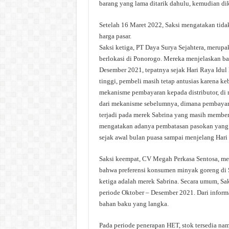
barang yang lama ditarik dahulu, kemudian di
Setelah 16 Maret 2022, Saksi mengatakan tida
harga pasar.
Saksi ketiga, PT Daya Surya Sejahtera, meru
berlokasi di Ponorogo. Mereka menjelaskan b
Desember 2021, tepatnya sejak Hari Raya Idul
tinggi, pembeli masih tetap antusias karena ke
mekanisme pembayaran kepada distributor, di m
dari mekanisme sebelumnya, dimana pembayaran
terjadi pada merek Sabrina yang masih membe
mengatakan adanya pembatasan pasokan yang di
sejak awal bulan puasa sampai menjelang Hari
Saksi keempat, CV Megah Perkasa Sentosa, mer
bahwa preferensi konsumen minyak goreng di S
ketiga adalah merek Sabrina. Secara umum, S
periode Oktober – Desember 2021. Dari informa
bahan baku yang langka.
Pada periode penerapan HET, stok tersedia nam