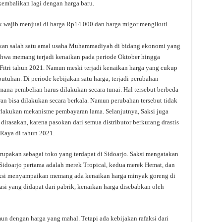
kembalikan lagi dengan harga baru.
k wajib menjual di harga Rp14.000 dan harga migor mengikuti
pakan salah satu amal usaha Muhammadiyah di bidang ekonomi yang
ahwa memang terjadi kenaikan pada periode Oktober hingga
 Fitri tahun 2021. Namun meski terjadi kenaikan harga yang cukup
butuhan. Di periode kebijakan satu harga, terjadi perubahan
ana pembelian harus dilakukan secara tunai. Hal tersebut berbeda
 bisa dilakukan secara berkala. Namun perubahan tersebut tidak
rlakukan mekanisme pembayaran lama. Selanjutnya, Saksi juga
rasakan, karena pasokan dari semua distributor berkurang drastis
 Raya di tahun 2021.
upakan sebagai toko yang terdapat di Sidoarjo. Saksi mengatakan
idoarjo pertama adalah merek Tropical, kedua merek Hemat, dan
aksi menyampaikan memang ada kenaikan harga minyak goreng di
si yang didapat dari pabrik, kenaikan harga disebabkan oleh
un dengan harga yang mahal. Tetapi ada kebijakan rafaksi dari