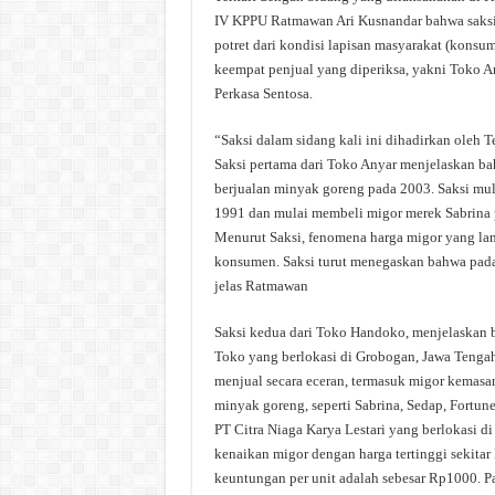
IV KPPU Ratmawan Ari Kusnandar bahwa saksi 
potret dari kondisi lapisan masyarakat (konsu
keempat penjual yang diperiksa, yakni Toko 
Perkasa Sentosa.
“Saksi dalam sidang kali ini dihadirkan oleh T
Saksi pertama dari Toko Anyar menjelaskan b
berjualan minyak goreng pada 2003. Saksi mul
1991 dan mulai membeli migor merek Sabrina 
Menurut Saksi, fenomena harga migor yang lan
konsumen. Saksi turut menegaskan bahwa pada 
jelas Ratmawan
Saksi kedua dari Toko Handoko, menjelaskan ba
Toko yang berlokasi di Grobogan, Jawa Tengah
menjual secara eceran, termasuk migor kemasa
minyak goreng, seperti Sabrina, Sedap, Fortun
PT Citra Niaga Karya Lestari yang berlokasi d
kenaikan migor dengan harga tertinggi sekita
keuntungan per unit adalah sebesar Rp1000. P