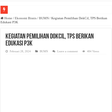
Anda butuh promosi usaha? Kontak ke Email redaksi@bisnisnasional.com
Home
/
Ekonomi Bisnis
/
BUMN
/
Kegiatan Pemilihan DokCil, TPS Berikan
Edukasi P3K
Dibutuhkan Wartawan. Lamaran di-email ke redaksi@bisnisnasional.com
Dibutuhkan Marketing. Lamaran di-email ke redaksi@bisnisnasional.com
Kegiatan Pemilihan DokCil, TPS Berikan
Edukasi P3K
Februari 28, 2024
BUMN
Leave a comment
484 Views