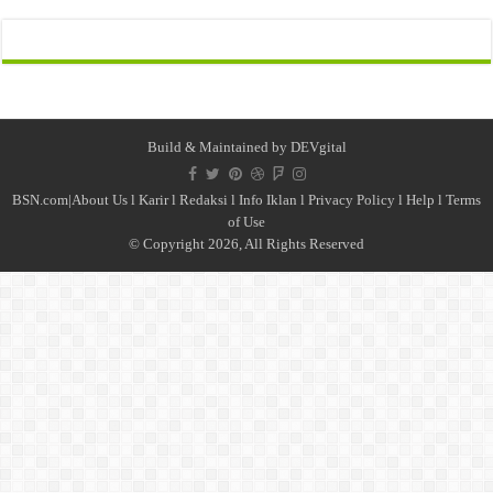
Build & Maintained by
DEVgital
BSN.com|
About Us
l
Karir
l
Redaksi l
Info Iklan
l
Privacy Policy
l
Help
l
Terms
of Use
© Copyright 2026, All Rights Reserved