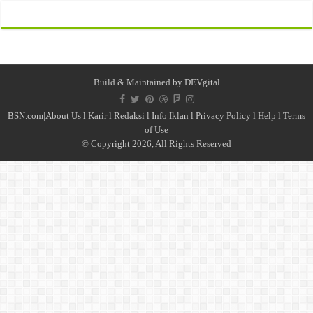
Build & Maintained by
DEVgital
BSN.com|
About Us
l
Karir
l
Redaksi l
Info Iklan
l
Privacy Policy
l
Help
l
Terms
of Use
© Copyright 2026, All Rights Reserved