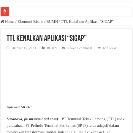
Anda butuh promosi usaha? Kontak ke Email redaksi@bisnisnasional.com
Home
/
Ekonomi Bisnis
/
BUMN
/
TTL Kenalkan Aplikasi “SIGAP”
Dibutuhkan Wartawan. Lamaran di-email ke redaksi@bisnisnasional.com
TTL Kenalkan Aplikasi “SIGAP”
Dibutuhkan Marketing. Lamaran di-email ke redaksi@bisnisnasional.com
Oktober 19, 2024
BUMN
Leave a comment
658 Views
Aplikasi SIGAP
Surabaya, (bisnisnasional.com) –
PT Terminal Teluk Lamong (TTL) anak
perusahaan PT Pelindo Terminal Petikemas (SPTP) terus adaptif dalam
melakukan transformasi digital, kali ini TTL melakukan Go Live