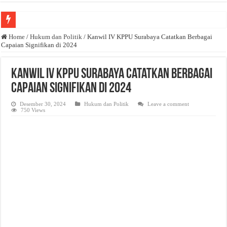
Anda butuh promosi usaha? Kontak ke Email redaksi@bisnisnasional.com
Home
/
Hukum dan Politik
/
Kanwil IV KPPU Surabaya Catatkan Berbagai
Capaian Signifikan di 2024
Dibutuhkan Wartawan. Lamaran di-email ke redaksi@bisnisnasional.com
Dibutuhkan Marketing. Lamaran di-email ke redaksi@bisnisnasional.com
Kanwil IV KPPU Surabaya Catatkan Berbagai
Capaian Signifikan di 2024
Desember 30, 2024
Hukum dan Politik
Leave a comment
750 Views