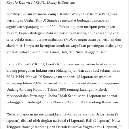
Kepala Kanwil IV KPPU, Dendy R. Sutrisno
Surabaya, (bisnisnasional.com) –
Kantor Wilayah IV Komisi Pengawas
Persaingan Usaha (KPPU) Surabaya mencatat berbagai pencapaian
signifikan sepanjang tahun 2024. Fokus kegiatan meliputi penegakan
hukum, kajian strategis dalam isu persaingan usaha, advokasi kebijakan,
serta pelaksanaan nota kesepahaman (MoU) dengan mitra pemerintah dan
akademisi. Upaya ini bertujuan untuk mewujudkan persaingan usaha yang
sehat di wilayah kerja Jawa Timur, Bali, dan Nusa Tenggara Barat.
Kepala Kanwil IV KPPU, Dendy R. Sutrisno memaparkan hasil capaian
bidang penegakan hukum serta bidang kajian dan advokasi selama tahun
2024. KPPU Kanwil IV Surabaya menangani 18 laporan masyarakat
sepanjang tahun 2024. Sebanyak 17 laporan terkait dugaan pelanggaran
Undang-Undang Nomor 5 Tahun 1999 tentang Larangan Praktek
Monopoli dan Persaingan Usaha Tidak Sehat, serta 1 laporan mengenai
pelanggaran Undang-Undang Nomor 20 Tahun 2008 tentang Kemitraan.
“Sebaran laporan ini menunjukkan mayoritas berasal dari Jawa Timur (9
laporan), disusul oleh tingkat nasional (4 laporan), Bali (2 laporan), Nusa
Tenggara Barat (2 laporan), dan Daerah Istimewa Yogyakarta (1 laporan),”