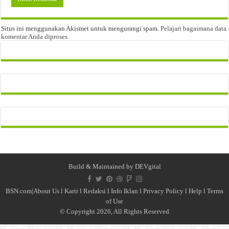
Situs ini menggunakan Akismet untuk mengurangi spam.
Pelajari bagaimana data
komentar Anda diproses
Build & Maintained by
DEVgital
BSN.com|
About Us
l
Karir
l
Redaksi l
Info Iklan
l
Privacy Policy
l
Help
l
Terms
of Use
© Copyright 2026, All Rights Reserved