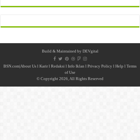
Build & Maintained by
DEVgital
BSN.com|
About Us
l
Karir
l
Redaksi l
Info Iklan
l
Privacy Policy
l
Help
l
Terms
of Use
© Copyright 2026, All Rights Reserved