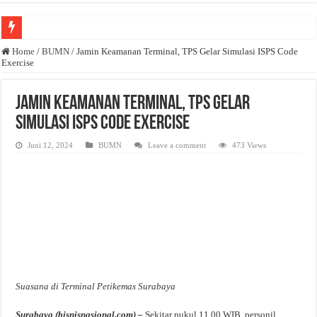
Anda butuh promosi usaha? Kontak ke Email redaksi@bisnisnasional.com
Home
/
BUMN
/
Jamin Keamanan Terminal, TPS Gelar Simulasi ISPS Code
Exercise
Dibutuhkan Wartawan. Lamaran di-email ke redaksi@bisnisnasional.com
Dibutuhkan Marketing. Lamaran di-email ke redaksi@bisnisnasional.com
Jamin Keamanan Terminal, TPS Gelar
Simulasi ISPS Code Exercise
Juni 12, 2024
BUMN
Leave a comment
473 Views
Suasana di Terminal Petikemas Surabaya
Surabaya (bisnisnasional.com) –
Sekitar pukul 11.00 WIB, personil