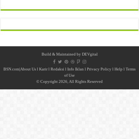
Build & Maintained by
DEVgital
BSN.com|
About Us
l
Karir
l
Redaksi l
Info Iklan
l
Privacy Policy
l
Help
l
Terms
of Use
© Copyright 2026, All Rights Reserved