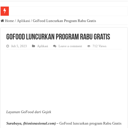
Anda butuh promosi usaha? Kontak ke Email redaksi@bisnisnasional.com
Home
/
Aplikasi
/
GoFood Luncurkan Program Rabu Gratis
Dibutuhkan Wartawan. Lamaran di-email ke redaksi@bisnisnasional.com
GoFood Luncurkan Program Rabu Gratis
Dibutuhkan Marketing. Lamaran di-email ke redaksi@bisnisnasional.com
Juli 5, 2023
Aplikasi
Leave a comment
712 Views
Layanan GoFood dari Gojek
Surabaya, (bisnisnasional.com) –
GoFood luncurkan program Rabu Gratis