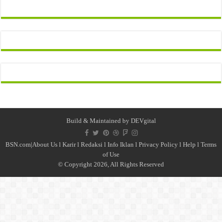
Build & Maintained by
DEVgital
BSN.com|
About Us
l
Karir
l
Redaksi l
Info Iklan
l
Privacy Policy
l
Help
l
Terms
of Use
© Copyright 2026, All Rights Reserved