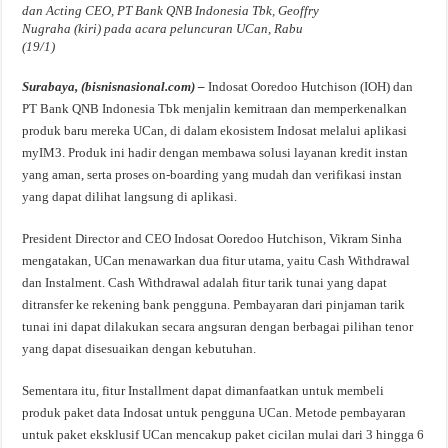
dan Acting CEO, PT Bank QNB Indonesia Tbk, Geoffry
Nugraha (kiri) pada acara peluncuran UCan, Rabu
(19/1)
Surabaya, (bisnisnasional.com) –
Indosat Ooredoo Hutchison (IOH) dan
PT Bank QNB Indonesia Tbk menjalin kemitraan dan memperkenalkan
produk baru mereka UCan, di dalam ekosistem Indosat melalui aplikasi
myIM3. Produk ini hadir dengan membawa solusi layanan kredit instan
yang aman, serta proses on-boarding yang mudah dan verifikasi instan
yang dapat dilihat langsung di aplikasi.
President Director and CEO Indosat Ooredoo Hutchison, Vikram Sinha
mengatakan, UCan menawarkan dua fitur utama, yaitu Cash Withdrawal
dan Instalment. Cash Withdrawal adalah fitur tarik tunai yang dapat
ditransfer ke rekening bank pengguna. Pembayaran dari pinjaman tarik
tunai ini dapat dilakukan secara angsuran dengan berbagai pilihan tenor
yang dapat disesuaikan dengan kebutuhan.
Sementara itu, fitur Installment dapat dimanfaatkan untuk membeli
produk paket data Indosat untuk pengguna UCan. Metode pembayaran
untuk paket eksklusif UCan mencakup paket cicilan mulai dari 3 hingga 6