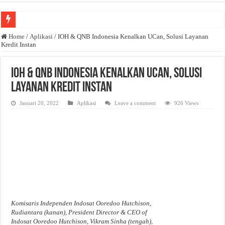
Anda butuh promosi usaha? Kontak ke Email redaksi@bisnisnasional.com
Home
/
Aplikasi
/
IOH & QNB Indonesia Kenalkan UCan, Solusi Layanan
Kredit Instan
Dibutuhkan Wartawan. Lamaran di-email ke redaksi@bisnisnasional.com
Dibutuhkan Marketing. Lamaran di-email ke redaksi@bisnisnasional.com
IOH & QNB Indonesia Kenalkan UCan, Solusi
Layanan Kredit Instan
Januari 20, 2022
Aplikasi
Leave a comment
926 Views
Komisaris Independen Indosat Ooredoo Hutchison,
Rudiantara (kanan), President Director & CEO of
Indosat Ooredoo Hutchison, Vikram Sinha (tengah),