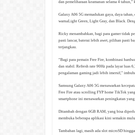
dan pemeliharaan keamanan selama 4 tahun,” 
Galaxy A06 5G memadukan gaya, daya tahan, d
warnaLight Green, Light Gray, dan Black. Den
Ricky menambahkan, bagi para gamer tidak pe
pasti lancar, baterai lebih awet, pilihan pas
terjangkau.
“Bagi para pemain Free Fire, kombinasi hardw
dan stabil. Refresh rate 90Hz pada layar luas
pengalaman gaming jadi lebih imersif,” imbuh
Samsung Galaxy A06 5G menawarkan kecepatan
Free Fire atau scrolling FYP home TikTok yang
smartphone ini menawarkan peningkatan yang
Ditambah dengan 6GB RAM, yang bisa diperlu
membuka beberapa aplikasi kini semakin mulu
Tambahan lagi, masih ada slot microSD hingg