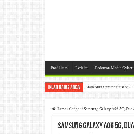
Profil kami
Redaksi
Pedoman Media Cyber
Iklan Baris Anda
Anda butuh promosi usaha? K
Dibutuhkan Wartawan. Lamara
Dibutuhkan Marketing. Lamar
Home
/
Gadget
/
Samsung Galaxy A06 5G, Dua 
Samsung Galaxy A06 5G, Dua