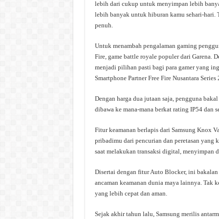
lebih dari cukup untuk menyimpan lebih banyak
lebih banyak untuk hiburan kamu sehari-hari. T
penuh.
Untuk menambah pengalaman gaming penggunany
Fire, game battle royale populer dari Garena. 
menjadi pilihan pasti bagi para gamer yang in
Smartphone Partner Free Fire Nusantara Series 2
Dengan harga dua jutaan saja, pengguna bak
dibawa ke mana-mana berkat rating IP54 dan sel
Fitur keamanan berlapis dari Samsung Knox Va
pribadimu dari pencurian dan peretasan yang 
saat melakukan transaksi digital, menyimpan 
Disertai dengan fitur Auto Blocker, ini baka
ancaman keamanan dunia maya lainnya. Tak ket
yang lebih cepat dan aman.
Sejak akhir tahun lalu, Samsung merilis ant