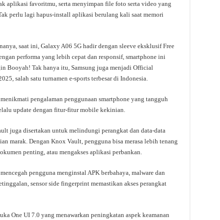
 aplikasi favoritmu, serta menyimpan file foto serta video yang
ak perlu lagi hapus-install aplikasi berulang kali saat memori
a, saat ini, Galaxy A06 5G hadir dengan sleeve eksklusif Free
Dengan performa yang lebih cepat dan responsif, smartphone ini
gin Booyah! Tak hanya itu, Samsung juga menjadi Official
025, salah satu turnamen e-sports terbesar di Indonesia.
al menikmati pengalaman penggunaan smartphone yang tangguh
alu update dengan fitur-fitur mobile kekinian.
ult juga disertakan untuk melindungi perangkat dan data-data
kian marak. Dengan Knox Vault, pengguna bisa merasa lebih tenang
dokumen penting, atau mengakses aplikasi perbankan.
lan mencegah pengguna menginstal APK berbahaya, malware dan
inggalan, sensor side fingerprint memastikan akses perangkat
armuka One UI 7.0 yang menawarkan peningkatan aspek keamanan