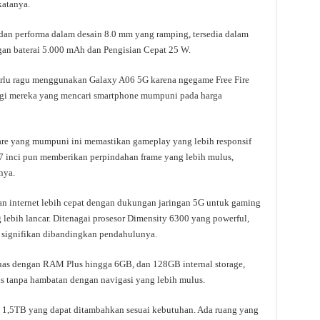
katanya.
an performa dalam desain 8.0 mm yang ramping, tersedia dalam
gan baterai 5.000 mAh dan Pengisian Cepat 25 W.
rlu ragu menggunakan Galaxy A06 5G karena ngegame Free Fire
ti bagi mereka yang mencari smartphone mumpuni pada harga
are yang mumpuni ini memastikan gameplay yang lebih responsif
 6,7 inci pun memberikan perpindahan frame yang lebih mulus,
nya.
 internet lebih cepat dengan dukungan jaringan 5G untuk gaming
 lebih lancar. Ditenagai prosesor Dimensity 6300 yang powerful,
 signifikan dibandingkan pendahulunya.
as dengan RAM Plus hingga 6GB, dan 128GB internal storage,
s tanpa hambatan dengan navigasi yang lebih mulus.
a 1,5TB yang dapat ditambahkan sesuai kebutuhan. Ada ruang yang