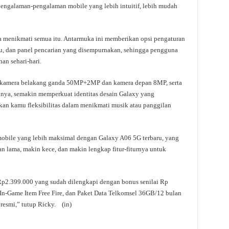
engalaman-pengalaman mobile yang lebih intuitif, lebih mudah
a menikmati semua itu. Antarmuka ini memberikan opsi pengaturan
aru, dan panel pencarian yang disempurnakan, sehingga pengguna
an sehari-hari.
n kamera belakang ganda 50MP+2MP dan kamera depan 8MP, serta
ya, semakin memperkuat identitas desain Galaxy yang
ikan kamu fleksibilitas dalam menikmati musik atau panggilan
obile yang lebih maksimal dengan Galaxy A06 5G terbaru, yang
n lama, makin kece, dan makin lengkap fitur-fiturnya untuk
Rp2.399.000 yang sudah dilengkapi dengan bonus senilai Rp
 In-Game Item Free Fire, dan Paket Data Telkomsel 36GB/12 bulan
 resmi,” tutup Ricky. (in)