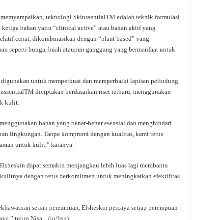
a memyampaikan, teknologi SkinssentialTM adalah teknik formulasi
ketiga bahan yaitu “clinical active” atau bahan aktif yang
latif cepat, dikombinasikan dengan “plant based” yang
han seperti bunga, buah ataupun ganggang yang bermanfaat untuk
yang digunakan untuk memperkuat dan memperbaiki lapisan pelindung
kinssentialTM diciptakan berdasarkan riset terbaru, menggunakan
k kulit.
 menggunakan bahan yang benar-benar esensial dan menghindari
upun lingkungan. Tanpa kompromi dengan kualitas, kami terus
 aman untuk kulit,” katanya.
Elsheskin dapat semakin menjangkau lebih luas lagi membantu
kulitnya dengan terus berkomitmen untuk meningkatkan efektifitas
hawatiran setiap perempuan, Elsheskin percaya setiap perempuan
aya,” tutup Nisa. (in/bsn).