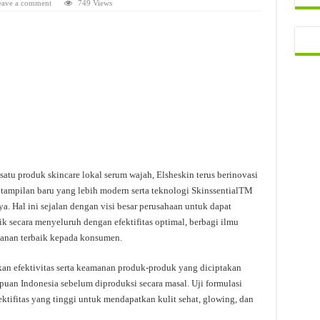
eave a comment
749 Views
satu produk skincare lokal serum wajah, Elsheskin terus berinovasi
i tampilan baru yang lebih modern serta teknologi SkinssentialTM
a. Hal ini sejalan dengan visi besar perusahaan untuk dapat
 secara menyeluruh dengan efektifitas optimal, berbagi ilmu
yanan terbaik kepada konsumen.
kan efektivitas serta keamanan produk-produk yang diciptakan
empuan Indonesia sebelum diproduksi secara masal. Uji formulasi
ktifitas yang tinggi untuk mendapatkan kulit sehat, glowing, dan