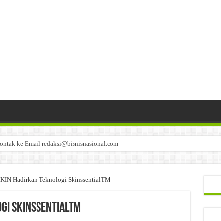
ontak ke Email redaksi@bisnisnasional.com
n di-email ke redaksi@bisnisnasional.com
an di-email ke redaksi@bisnisnasional.com
IN Hadirkan Teknologi SkinssentialTM
gi SkinssentialTM