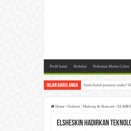
Profil kami
Redaksi
Pedoman Media Cyber
Iklan Baris Anda
Anda butuh promosi usaha? K
Dibutuhkan Wartawan. Lamara
Dibutuhkan Marketing. Lamar
Home
/
Fashion
/
Makeup & Skincare
/
ELSHESK
ELSHESKIN Hadirkan Teknolo