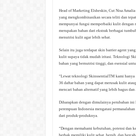
Head of Marketing Elsheskin, Cut Nisa Amali
yang mengkombinasikan secara teliti dan tepat 
mempunyai fungsi memperbaiki kulit dengan re
merupakan bahan dari ekstrak berbagai tumbu
menutrisi kulit agar lebih sehat.
Selain itu juga terdapat skin barrier agent 
kulit supaya tidak mudah iritasi. Teknologi S
bahan yang bernutrisi tinggi, dan esensial untu
“Lewat teknologi SkinssentialTM kami hanya
36 daftar bahan yang dapat merusak kulit ata
mencari bahan alternatif yang lebih bagus dan
Diharapkan dengan dimulainya perubahan ini 
perempuan Indonesia mengatasi permasalahan 
dari produk-produknya.
“Dengan memahami kebutuhan, potensi dan kek
berhak memiliki kulit sehat, bersih, dan bercah