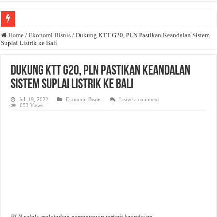
Anda butuh promosi usaha? Kontak ke Email redaksi@bisnisnasional.com
Home
/
Ekonomi Bisnis
/
Dukung KTT G20, PLN Pastikan Keandalan Sistem
Suplai Listrik ke Bali
Dibutuhkan Wartawan. Lamaran di-email ke redaksi@bisnisnasional.com
Dibutuhkan Marketing. Lamaran di-email ke redaksi@bisnisnasional.com
Dukung KTT G20, PLN Pastikan Keandalan
Sistem Suplai Listrik ke Bali
Juli 19, 2022
Ekonomi Bisnis
Leave a comment
653 Views
PLN selalu melakukan pemantauan terkait keandalan