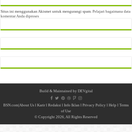
Situs ini menggunakan Akismet untuk mengurangi spam.
Pelajari bagaimana data
komentar Anda diproses
Build & Maintained by
DEVgital
BSN.com|
About Us
l
Karir
l
Redaksi l
Info Iklan
l
Privacy Policy
l
Help
l
Terms
of Use
© Copyright 2026, All Rights Reserved