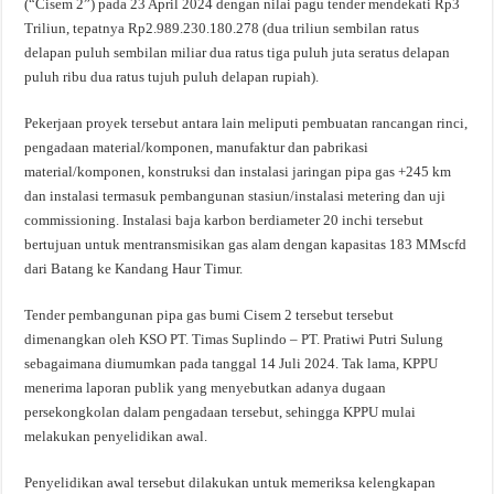
(“Cisem 2”) pada 23 April 2024 dengan nilai pagu tender mendekati Rp3
Triliun, tepatnya Rp2.989.230.180.278 (dua triliun sembilan ratus
delapan puluh sembilan miliar dua ratus tiga puluh juta seratus delapan
puluh ribu dua ratus tujuh puluh delapan rupiah).
Pekerjaan proyek tersebut antara lain meliputi pembuatan rancangan rinci,
pengadaan material/komponen, manufaktur dan pabrikasi
material/komponen, konstruksi dan instalasi jaringan pipa gas +245 km
dan instalasi termasuk pembangunan stasiun/instalasi metering dan uji
commissioning. Instalasi baja karbon berdiameter 20 inchi tersebut
bertujuan untuk mentransmisikan gas alam dengan kapasitas 183 MMscfd
dari Batang ke Kandang Haur Timur.
Tender pembangunan pipa gas bumi Cisem 2 tersebut tersebut
dimenangkan oleh KSO PT. Timas Suplindo – PT. Pratiwi Putri Sulung
sebagaimana diumumkan pada tanggal 14 Juli 2024. Tak lama, KPPU
menerima laporan publik yang menyebutkan adanya dugaan
persekongkolan dalam pengadaan tersebut, sehingga KPPU mulai
melakukan penyelidikan awal.
Penyelidikan awal tersebut dilakukan untuk memeriksa kelengkapan