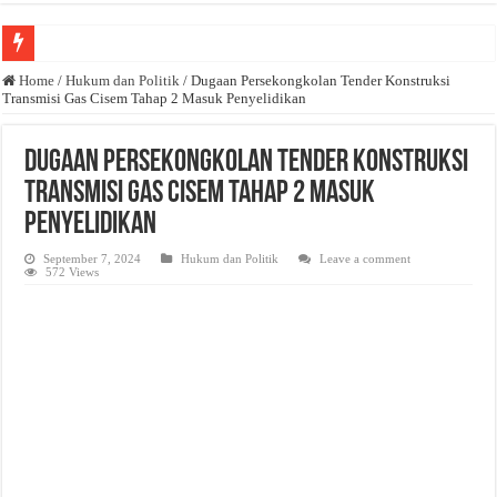
Anda butuh promosi usaha? Kontak ke Email redaksi@bisnisnasional.com
Home
/
Hukum dan Politik
/
Dugaan Persekongkolan Tender Konstruksi
Transmisi Gas Cisem Tahap 2 Masuk Penyelidikan
Dibutuhkan Wartawan. Lamaran di-email ke redaksi@bisnisnasional.com
Dibutuhkan Marketing. Lamaran di-email ke redaksi@bisnisnasional.com
Dugaan Persekongkolan Tender Konstruksi
Transmisi Gas Cisem Tahap 2 Masuk
Penyelidikan
September 7, 2024
Hukum dan Politik
Leave a comment
572 Views