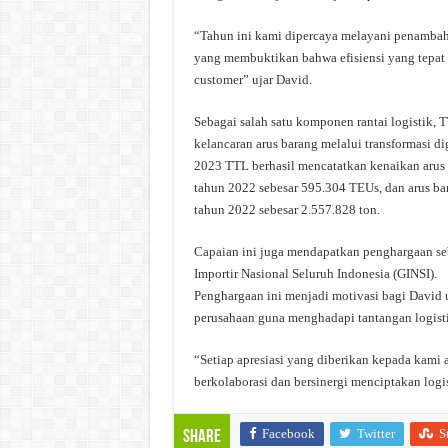
“Tahun ini kami dipercaya melayani penambahan
yang membuktikan bahwa efisiensi yang tepat
customer” ujar David.
Sebagai salah satu komponen rantai logistik, 
kelancaran arus barang melalui transformasi dig
2023 TTL berhasil mencatatkan kenaikan arus
tahun 2022 sebesar 595.304 TEUs, dan arus bar
tahun 2022 sebesar 2.557.828 ton.
Capaian ini juga mendapatkan penghargaan se
Importir Nasional Seluruh Indonesia (GINSI).
Penghargaan ini menjadi motivasi bagi David 
perusahaan guna menghadapi tantangan logisti
“Setiap apresiasi yang diberikan kepada kami
berkolaborasi dan bersinergi menciptakan logi
Facebook
Twitter
S
Share