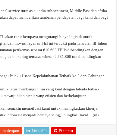
 9 service intra asia, india subcontinent, Middle East dan afrika
 akan dapat memberikan tambahan pendapatan bagi kami dan bagi
TTL akan turut berupaya mengurangi biaya logistik untuk
ital dan inovasi layanan. Hal ini terbukti pada Triwulan III Tahun
 muatan petikemas sebesar 610.600 TEUs dibandingkan dengan
ang curah kering tercatat sebesar 2.731.860 ton dibandingkan
bagai Pelaku Usaha Kepelabuhanan Terbaik ke-2 dari Gabungan
untuk terus membangun tim yang kuat dengan talenta terbaik
k mewujudkan bisnis yang efisien dan berkelanjutan.
 akan semakin memotivasi kami untuk meningkatkan kinerja,
stik Indonesia menjadi berdaya saing,” pungkas David. (in)
tumbleupon
LinkedIn
Pinterest