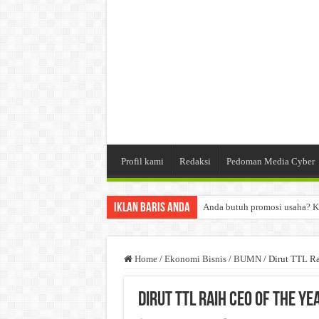
Profil kami
Redaksi
Pedoman Media Cyber
Iklan Baris Anda
Anda butuh promosi usaha? K
Dibutuhkan Wartawan. Lamara
Dibutuhkan Marketing. Lamar
Home
/
Ekonomi Bisnis
/
BUMN
/
Dirut TTL R
Dirut TTL Raih CEO of The Ye