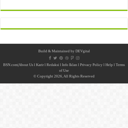
Build & Maintained by
DEVgital
BSN.com|
About Us
l
Karir
l
Redaksi l
Info Iklan
l
Privacy Policy
l
Help
l
Terms
of Use
© Copyright 2026, All Rights Reserved