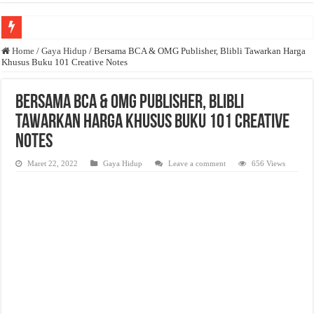
Anda butuh promosi usaha? Kontak ke Email redaksi@bisnisnasional.com
Home
/
Gaya Hidup
/
Bersama BCA & OMG Publisher, Blibli Tawarkan Harga
Khusus Buku 101 Creative Notes
Dibutuhkan Wartawan. Lamaran di-email ke redaksi@bisnisnasional.com
Dibutuhkan Marketing. Lamaran di-email ke redaksi@bisnisnasional.com
Bersama BCA & OMG Publisher, Blibli
Tawarkan Harga Khusus Buku 101 Creative
Notes
Maret 22, 2022
Gaya Hidup
Leave a comment
656 Views