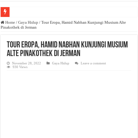
Anda butuh promosi usaha? Kontak ke Email redaksi@bisnisnasional.com
Home
/
Gaya Hidup
/
Tour Eropa, Hamid Nabhan Kunjungi Musium Alte
Pinakothek di Jerman
Dibutuhkan Wartawan. Lamaran di-email ke redaksi@bisnisnasional.com
Dibutuhkan Marketing. Lamaran di-email ke redaksi@bisnisnasional.com
Tour Eropa, Hamid Nabhan Kunjungi Musium
Alte Pinakothek di Jerman
November 28, 2022
Gaya Hidup
Leave a comment
930 Views