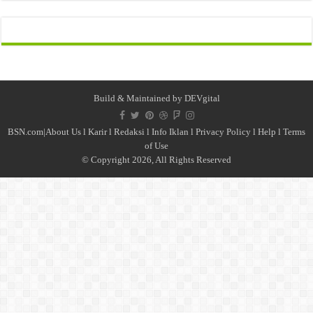
Build & Maintained by
DEVgital
BSN.com|
About Us
l
Karir
l
Redaksi l
Info Iklan
l
Privacy Policy
l
Help
l
Terms
of Use
© Copyright 2026, All Rights Reserved