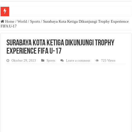
Anda butuh promosi usaha? Kontak ke Email redaksi@bisnisnasional.com
Home
/
World
/
Sports
/
Surabaya Kota Ketiga Dikunjungi Trophy Experience
FIFA U-17
Dibutuhkan Wartawan. Lamaran di-email ke redaksi@bisnisnasional.com
Dibutuhkan Marketing. Lamaran di-email ke redaksi@bisnisnasional.com
Surabaya Kota Ketiga Dikunjungi Trophy
Experience FIFA U-17
Oktober 29, 2023
Sports
Leave a comment
725 Views