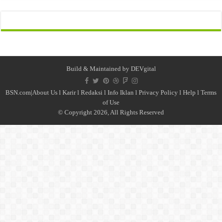
Build & Maintained by
DEVgital
BSN.com|
About Us
l
Karir
l
Redaksi l
Info Iklan
l
Privacy Policy
l
Help
l
Terms
of Use
© Copyright 2026, All Rights Reserved