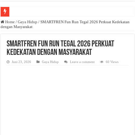
Anda butuh promosi usaha? Kontak ke Email redaksi@bisnisnasional.com
Home
/
Gaya Hidup
/
SMARTFREN Fun Run Tegal 2026 Perkuat Kedekatan
dengan Masyarakat
Dibutuhkan Wartawan. Lamaran di-email ke redaksi@bisnisnasional.com
Dibutuhkan Marketing. Lamaran di-email ke redaksi@bisnisnasional.com
SMARTFREN Fun Run Tegal 2026 Perkuat
Kedekatan dengan Masyarakat
Juni 23, 2026
Gaya Hidup
Leave a comment
60 Views