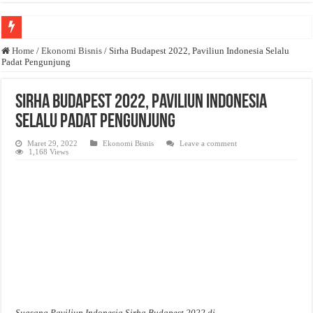
Anda butuh promosi usaha? Kontak ke Email redaksi@bisnisnasional.com
Home
/
Ekonomi Bisnis
/
Sirha Budapest 2022, Paviliun Indonesia Selalu
Padat Pengunjung
Dibutuhkan Wartawan. Lamaran di-email ke redaksi@bisnisnasional.com
Dibutuhkan Marketing. Lamaran di-email ke redaksi@bisnisnasional.com
Sirha Budapest 2022, Paviliun Indonesia
Selalu Padat Pengunjung
Maret 29, 2022
Ekonomi Bisnis
Leave a comment
1,168 Views
Suasana Paviliun Indonesia Sirha Budapest 2022 di