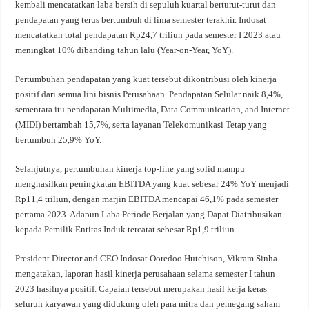
kembali mencatatkan laba bersih di sepuluh kuartal berturut-turut dan
pendapatan yang terus bertumbuh di lima semester terakhir. Indosat
mencatatkan total pendapatan Rp24,7 triliun pada semester I 2023 atau
meningkat 10% dibanding tahun lalu (Year-on-Year, YoY).
Pertumbuhan pendapatan yang kuat tersebut dikontribusi oleh kinerja
positif dari semua lini bisnis Perusahaan. Pendapatan Selular naik 8,4%,
sementara itu pendapatan Multimedia, Data Communication, and Internet
(MIDI) bertambah 15,7%, serta layanan Telekomunikasi Tetap yang
bertumbuh 25,9% YoY.
Selanjutnya, pertumbuhan kinerja top-line yang solid mampu
menghasilkan peningkatan EBITDA yang kuat sebesar 24% YoY menjadi
Rp11,4 triliun, dengan marjin EBITDA mencapai 46,1% pada semester
pertama 2023. Adapun Laba Periode Berjalan yang Dapat Diatribusikan
kepada Pemilik Entitas Induk tercatat sebesar Rp1,9 triliun.
President Director and CEO Indosat Ooredoo Hutchison, Vikram Sinha
mengatakan, laporan hasil kinerja perusahaan selama semester I tahun
2023 hasilnya positif. Capaian tersebut merupakan hasil kerja keras
seluruh karyawan yang didukung oleh para mitra dan pemegang saham