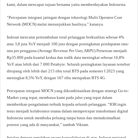
kami, dalam mencapai tujuan bersama yaitu memberdayakan Indonesia.
“Percepatan integrasi jaringan dengan teknologi Multi Operator Core
Network (MOCN) mulai menunjukkan hasilnya,” katanya.
Indosat mencatat pertumbuhan total pelanggan berkualitas sebesar 4%
atau 3,8 juta YoY menjadi 100 juta dengan peningkatan pendapatan rata-
rata per pengguna (Average Revenue Per User, ARPU) Perseroan menjadi
Rp35.800 pada kuartal kedua dan trafik data meningkat sebesar 16,8%
YoY atau lebih dari 7.000 Petabyte. Seluruh peningkatan layanan tersebut
ditopang oleh lebih dari 215 ribu total BTS pada semester I 2023 yang
meningkat 8,5% YoY, dengan 167 ribu merupakan BTS 4G.
Percepatan integrasi MOCN yang dikombinasikan dengan strategi Go-to-
Market yang tepat, membawa kami pada jalur yang tepat dalam
memberikan pengalaman terbaik kepada seluruh pelanggan. “IOH ingin
terus menjadi kolaborator utama dalam mempercepat transformasi digital
Indonesia untuk membuka peluang tanpa batas dan memaksimalkan
potensi yang ada di masyarakat,” tambah Vikram.
Sejalan dengan perolehan secara konsolidasian di atas, Indosat regional