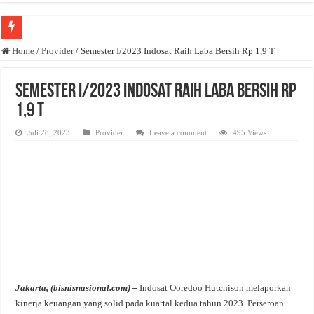
Anda butuh promosi usaha? Kontak ke Email redaksi@bisnisnasional.com
Home
/
Provider
/
Semester I/2023 Indosat Raih Laba Bersih Rp 1,9 T
Dibutuhkan Wartawan. Lamaran di-email ke redaksi@bisnisnasional.com
Semester I/2023 Indosat Raih Laba Bersih Rp
Dibutuhkan Marketing. Lamaran di-email ke redaksi@bisnisnasional.com
1,9 T
Juli 28, 2023
Provider
Leave a comment
495 Views
Jakarta, (bisnisnasional.com) –
Indosat Ooredoo Hutchison melaporkan
kinerja keuangan yang solid pada kuartal kedua tahun 2023. Perseroan