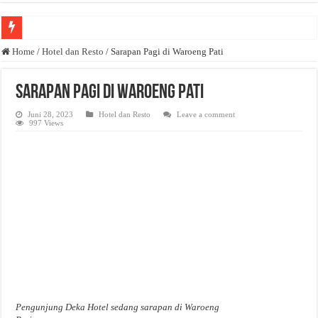
Anda butuh promosi usaha? Kontak ke Email redaksi@bisnisnasional.com
Home
/
Hotel dan Resto
/
Sarapan Pagi di Waroeng Pati
Dibutuhkan Wartawan. Lamaran di-email ke redaksi@bisnisnasional.com
Sarapan Pagi di Waroeng Pati
Dibutuhkan Marketing. Lamaran di-email ke redaksi@bisnisnasional.com
Juni 28, 2023
Hotel dan Resto
Leave a comment
997 Views
Pengunjung Deka Hotel sedang sarapan di Waroeng