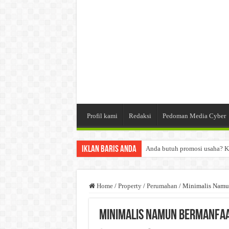
Profil kami
Redaksi
Pedoman Media Cyber
Iklan Baris Anda
Anda butuh promosi usaha? K
Dibutuhkan Wartawan. Lamara
Dibutuhkan Marketing. Lamar
Home
/
Property
/
Perumahan
/
Minimalis Namu
Minimalis Namun Bermanfa