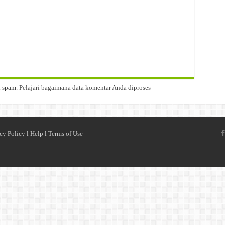
i spam.
Pelajari bagaimana data komentar Anda diproses
cy Policy
l
Help
l
Terms of Use