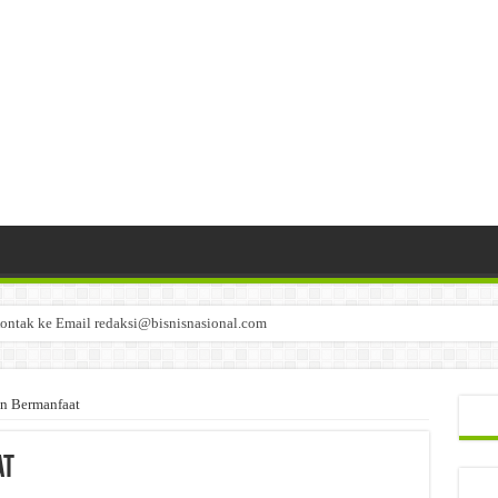
ontak ke Email redaksi@bisnisnasional.com
n di-email ke redaksi@bisnisnasional.com
an di-email ke redaksi@bisnisnasional.com
n Bermanfaat
at