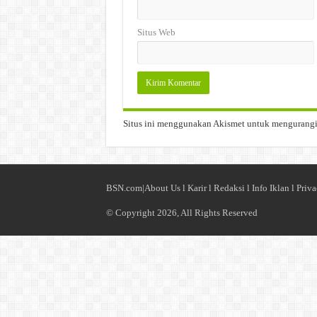
Situs Web
Situs ini menggunakan Akismet untuk mengurang
BSN.com|
About Us
l
Karir
l
Redaksi l
Info Iklan
l
Priva
© Copyright 2026, All Rights Reserved